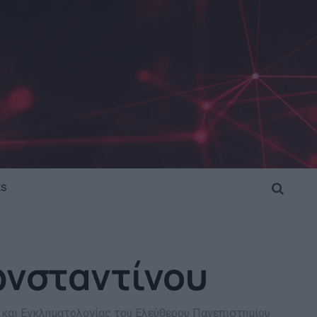
KS
SEARCH
νσταντίνου
και Εγκληματολογίας του Ελεύθερου Πανεπιστημίου