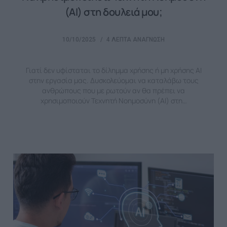
(ΑΙ) στη δουλειά μου;
10/10/2025
4 ΛΕΠΤΆ ΑΝΆΓΝΩΣΗ
Γιατί δεν υφίσταται το δίλημμα χρήσης ή μη χρήσης ΑΙ
στην εργασία μας. Δυσκολεύομαι να καταλάβω τους
ανθρώπους που με ρωτούν αν θα πρέπει να
χρησιμοποιούν Τεχνητή Νοημοσύνη (ΑΙ) στη…