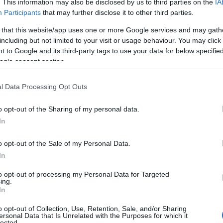
. This information may also be disclosed by us to third parties on the
IA
Participants
that may further disclose it to other third parties.
 that this website/app uses one or more Google services and may gath
including but not limited to your visit or usage behaviour. You may click 
 to Google and its third-party tags to use your data for below specifi
ogle consent section.
l Data Processing Opt Outs
o opt-out of the Sharing of my personal data.
In
o opt-out of the Sale of my Personal Data.
In
Posted
από
ΒΑΓΓΈΛΗΣ ΠΑΠΑΚΩΝΣΤΑΝΤΊΝΟΥ
to opt-out of processing my Personal Data for Targeted
ing.
«Data idiots» εναντίον «it’s the data,
In
stupid!»
o opt-out of Collection, Use, Retention, Sale, and/or Sharing
ersonal Data that Is Unrelated with the Purposes for which it
lected.