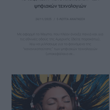
ψηφιακών τεχνολογιών
24/11/2025
5 ΛΕΠΤΆ ΑΝΆΓΝΩΣΗ
Με αφορμή το Waymo, που πλέον άνοιξε πανιά και για
τις εθνικές οδούς της Αμερικής (δείτε παρακάτω),
λέω να μιλήσουμε για το φαινόμενο της
“κανονικοποίησης” των ψηφιακών τεχνολογιών
(υποκεφάλαιο σε…