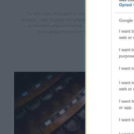
Opted 
Τα τελευταία δέκα χρόνια η εκλογική διαδικασία
αλλάζει. Τόσο τα μέσα της ψηφοφορίας όσο και η ίδια
Google 
η διαδικασία ψηφιοποιούνται, μια εξέλιξη που θα
I want t
είναι ακόμα πιο έντονη τα επόμενα…
web or d
I want t
purpose
I want 
I want t
web or d
I want t
or app.
I want t
I want t