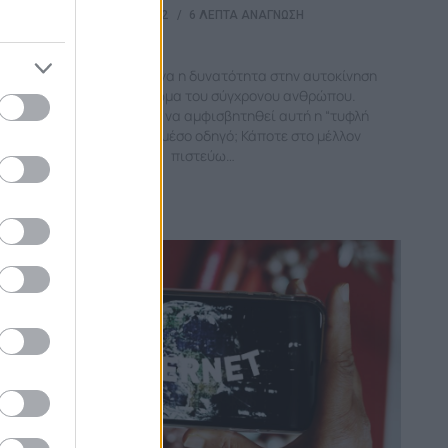
30/12/2022
6 ΛΕΠΤΆ ΑΝΆΓΝΩΣΗ
Για περίπου ένα αιώνα η δυνατότητα στην αυτοκίνηση
θεωρείται δικαίωμα του σύγχρονου ανθρώπου.
Μήπως ήρθε η ώρα να αμφισβητηθεί αυτή η “τυφλή
εμπιστοσύνη” στο μέσο οδηγό; Κάποτε στο μέλλον
πιστεύω…