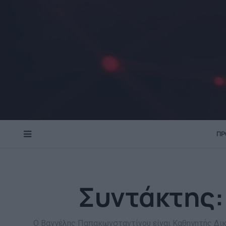
ΠΡ
MENU
Συντάκτης
Ο Βαγγέλης Παπακωνσταντίνου είναι Καθηγητής Δι