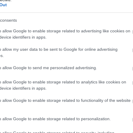
Out
22/02/2023
5 ΛΕΠΤΆ ΑΝΆΓΝΩΣΗ
consents
Τα δύο άκρα, εκείνοι που πιστεύουν ότι τα data είναι
πανάκεια και εκείνοι που επιλέγουν να τα αγνοούν.
o allow Google to enable storage related to advertising like cookies on
Μπορεί να έχει κάποια πλευρά δίκιο; Ας μου
evice identifiers in apps.
συγχωρεθεί ο τίτλος, παρακαλώ….
o allow my user data to be sent to Google for online advertising
s.
to allow Google to send me personalized advertising.
o allow Google to enable storage related to analytics like cookies on
evice identifiers in apps.
o allow Google to enable storage related to functionality of the website
o allow Google to enable storage related to personalization.
o allow Google to enable storage related to security, including