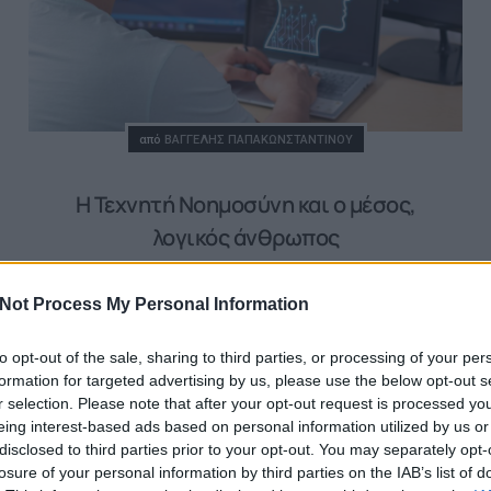
Posted
από
ΒΑΓΓΈΛΗΣ ΠΑΠΑΚΩΝΣΤΑΝΤΊΝΟΥ
Η Τεχνητή Νοημοσύνη και ο μέσος,
λογικός άνθρωπος
22/01/2024
4 ΛΕΠΤΆ ΑΝΆΓΝΩΣΗ
Not Process My Personal Information
to opt-out of the sale, sharing to third parties, or processing of your per
Η Τεχνητή Νοημοσύνη θα πρέπει να ξεφύγει από μια
formation for targeted advertising by us, please use the below opt-out s
προδιαγεγραμμένη συμπεριφορά, και να προσπαθήσει
r selection. Please note that after your opt-out request is processed y
να συμβαδίσει με το απρόβλεπτο της ανθρώπινης
eing interest-based ads based on personal information utilized by us or
φύσης. Το αυτοκίνητό μου έχει σύστημα start-stop,
disclosed to third parties prior to your opt-out. You may separately opt-
αυτό δηλαδή…
losure of your personal information by third parties on the IAB’s list of