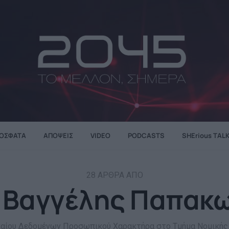
ΌΣΦΑΤΑ
ΑΠΌΨΕΙΣ
VIDEO
PODCASTS
SHErious TAL
28 ΆΡΘΡΑ ΑΠΌ
:
Βαγγέλης Παπακω
καίου Δεδομένων Προσωπικού Χαρακτήρα στο Τμήμα Νομικής 