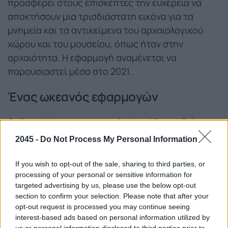
προσφέρει στους επισκέπτες την ευχέρεια να
αποκτήσουν μια τρισδιάστατη εικόνα για τα
μνημεία και τα αντικείμενα του αρχαιολογικού
χώρου και του μουσείου, όπως ήταν στην
αρχαιότητα. Η εφαρμογή αναμένεται να
παρουσιαστεί μέσα στο 2021.
Ένας ωκεανός εφαρμογών
Οι δυνατότητες της τεχνολογίας AR και VR όμως
δεν εξαντλούνται σε εικονικές επισκέψεις
σε
2045 -
Do Not Process My Personal Information
μουσεία και τουριστικά αξιοθέατα
. Απλές ή και
πιο σύνθετες εφαρμογές επαυξημένης
If you wish to opt-out of the sale, sharing to third parties, or
processing of your personal or sensitive information for
πραγματικότητας επιτρέπουν στους υποψήφιους
targeted advertising by us, please use the below opt-out
πελάτες να «δοκιμάσουν» προϊόντα πριν τα
section to confirm your selection. Please note that after your
αγοράσουν. Και αναφερόμαστε σε κάθε λογής
opt-out request is processed you may continue seeing
προϊόντα: από
ρούχα και παπούτσια
μέχρι
interest-based ads based on personal information utilized by
us or personal information disclosed to third parties prior to