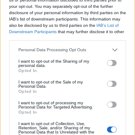
gadgets και αξεσουάρ. Ακόμη και
make-up
. Ή και
your opt-out. You may separately opt-out of the further
γυαλιά
. Όλα αυτά χωρίς να χρειαστεί να μπείτε σε
disclosure of your personal information by third parties on the
κατάστημα.
IAB’s list of downstream participants. This information may
also be disclosed by us to third parties on the
IAB’s List of
Downstream Participants
that may further disclose it to other
third parties.
Please note that this website/app uses one or more Google
Personal Data Processing Opt Outs
services and may gather and store information including but
not limited to your visit or usage behaviour. You may click to
I want to opt-out of the Sharing of my
personal data.
grant or deny consent to Google and its third-party tags to
Opted In
use your data for below specified purposes in below Google
consent section.
I want to opt-out of the Sale of my
Personal Data.
Opted In
I want to opt-out of processing my
Personal Data for Targeted Advertising.
Opted In
I want to opt-out of Collection, Use,
Η πραγματική όμως καινοτομία έρχεται με την
Retention, Sale, and/or Sharing of my
Personal Data that Is Unrelated with the