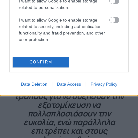
I want to allow Google to enable storage
«Το λιανεμπόριο είναι ένας
related to personalization.
τομέας όπου η AR φέρνει
I want to allow Google to enable storage
πραγματική επανάσταση.
related to security, including authentication
Κυρίως στον τρόπο που
functionality and fraud prevention, and other
user protection.
ψωνίζουμε, καθώς γεφυρώνει
το χάσμα μεταξύ ψηφιακού και
φυσικού κόσμου. Μια ριζική
CONFIRM
αναθεώρηση της έννοιας του
καταστήματος θα προσφέρει
Data Deletion
Data Access
Privacy Policy
στα καταστήματα νέους
τρόπους για να αυξήσουν την
εξατομίκευση να
πολλαπλασιάσουν την
ευκολία, ενώ παράλληλα
επιτρέπει και στους