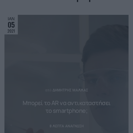
ΙΑΝ
05
2021
Posted
από
ΔΗΜΉΤΡΗΣ ΜΑΛΛΆΣ
Μπορεί το AR να αντικαταστήσει
το smartphone;
8 ΛΕΠΤΆ ΑΝΆΓΝΩΣΗ