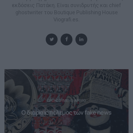
εκδόσεις Πατάκη. Είναι συνιδρυτής και chief
ghostwriter του Boutique Publishing House
Viografi.es.
Post
navigation
ΠΡΟΗΓΟΎΜΕΝΟ ΆΡΘΡΟ
O διαρκής πόλεμος των fake news