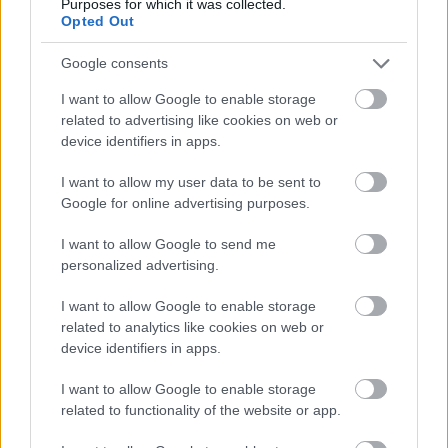
προεπισκόπηση αντικειμένων σε φυσικό
Purposes for which it was collected.
Opted Out
μέγεθος. Μπορείτε για παράδειγμα να βλέπετε
αν
ταιριάζουν έπιπλα στο σαλόνι
, αν χωράνε
Google consents
οικιακές συσκευές στην κουζίνα
, και πάει
I want to allow Google to enable storage
λέγοντας (και βλέποντας μέσω μιας οθόνης).
related to advertising like cookies on web or
Όλα αυτά σε τρεις διαστάσεις και σε πραγματική
device identifiers in apps.
κλίμακα στο περιβάλλον σας.
I want to allow my user data to be sent to
Google for online advertising purposes.
Κι αν αυτές οι λύσεις φαντάζουν ιδανικές για
περιόδους που δεν μπορείτε ή δεν θέλετε να
I want to allow Google to send me
επισκεφθείτε ένα κατάστημα, ασφαλώς θα
personalized advertising.
αποτελέσουν μια παρακαταθήκη της AR
I want to allow Google to enable storage
τεχνολογίας για το μέλλον. Όσο μάλιστα
related to analytics like cookies on web or
βελτιώνεται και γίνεται πιο αξιόπιστη, τόσο θα
device identifiers in apps.
ενισχύονται οι πωλήσεις πιο «δύσκολων» ειδών
I want to allow Google to enable storage
μέσω ηλεκτρονικών καταστημάτων.
related to functionality of the website or app.