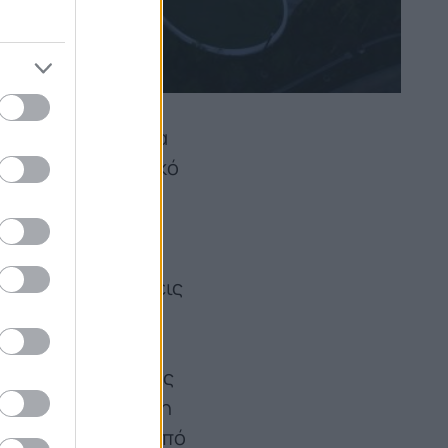
ού για την Ιαπωνία
τελεί ένα προσωπικό
kio Toyoda. Η
εία πρόγονο της
η οποία ήταν
εται γύρω από τρεις
επίκεντρο τον
ον χώρο της
δραστηριότητας της
ξη και τη βελτίωση
θα δοκιμάζονται από