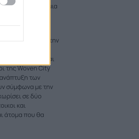
 που θα μιμείται μια
ατοίκους, από
γμα προοπτικών στην
 θα εξάγονται.
rs, λιανέμποροι και
οι της Woven City
 ανάπτυξη των
υν σύμφωνα με την
 χωρίσει σε δύο
οικοι και
αι άτομα που θα