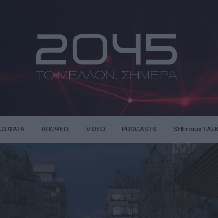
ΌΣΦΑΤΑ
ΑΠΌΨΕΙΣ
VIDEO
PODCASTS
SHErious TAL