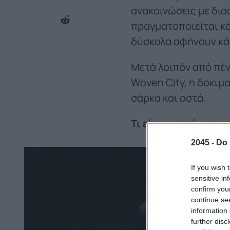
ανακοινώσεις με διαφ
πραγματοποιείται κά
δύσκολα αφήνουν κάτι
Μετά λοιπόν από πέ
Woven City, η δοκιμ
σάρκα και οστά.
Τι είναι η πρότυπη 
2045 -
Do 
If you wish 
sensitive in
confirm you
continue se
information 
further disc