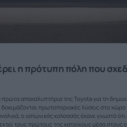
έρει η πρότυπη πόλη που σχεδ
α πρώτα αποκαλυπτήρια της Toyota για τη δημιο
 δοκιμάζονται πρωτοποριακές λύσεις στο χώρο 
υνολικά, ο ιαπωνικός κολοσσός έκανε γνωστό ότι
δεχτεί τους πρώτους της κατοίκους μέσα στους 