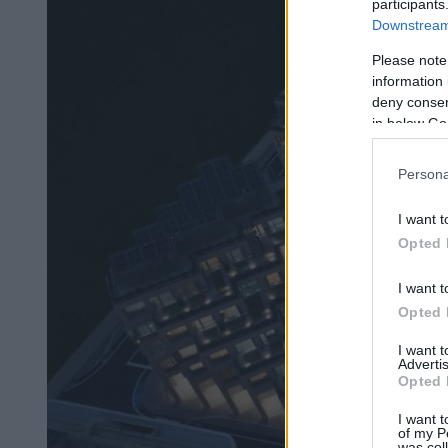
participants
Downstream 
Please note
information 
deny consent
in below Go
Persona
I want t
Opted 
I want t
Opted 
I want 
Advertis
Opted 
I want t
of my P
was col