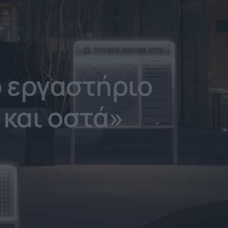
ό εργαστήριο
 και οστά»