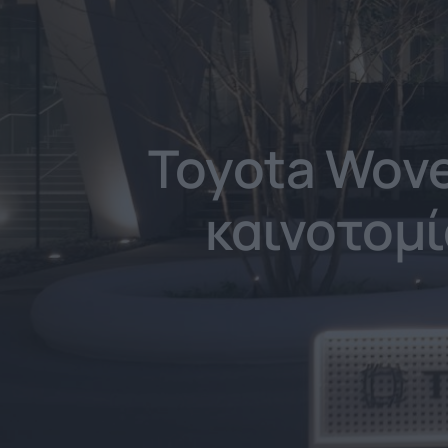
Toyota Wove
καινοτομί