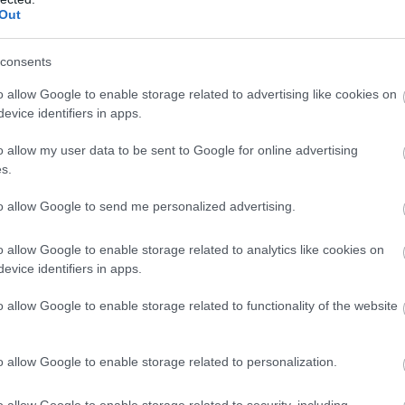
Out
consents
o allow Google to enable storage related to advertising like cookies on
evice identifiers in apps.
yota Woven City; Στη σκιά του εμβληματικού βουν
ική επαρχία Shizuoka, η Toyota Woven City απο
o allow my user data to be sent to Google for online advertising
s.
) του ισχυρού άντρα του ιαπωνικού κολοσσού, A
, υφαντό) είναι μια σαφής αναφορά στην εταιρ
to allow Google to send me personalized advertising.
ου
Automatic Loom Works, στα τέλη του 19
αιώνα, 
o allow Google to enable storage related to analytics like cookies on
 αργαλειών. Η ανάπτυξη του project επικεντρών
evice identifiers in apps.
 να αποτελέσει ένα ζωντανό εργαστήριο, (β) με 
o allow Google to enable storage related to functionality of the website
εξελίσσεται συνεχώς στο χρόνο. Εστιάζοντας στ
 κινητικότητας, που είναι άλλωστε και το πεδίο 
o allow Google to enable storage related to personalization.
y θα αποτελέσει το πεδίο δοκιμών για την ανάπτυ
ν και προϊόντων. Υπηρεσίες και προϊόντα που 
o allow Google to enable storage related to security, including