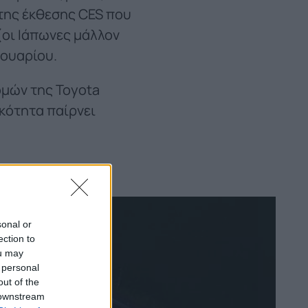
 της έκθεσης CES που
(οι Ιάπωνες μάλλον
νουαρίου.
ομών της Toyota
ικότητα παίρνει
sonal or
ection to
ou may
 personal
out of the
 downstream