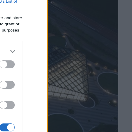
B’s List of
er and store
to grant or
ed purposes