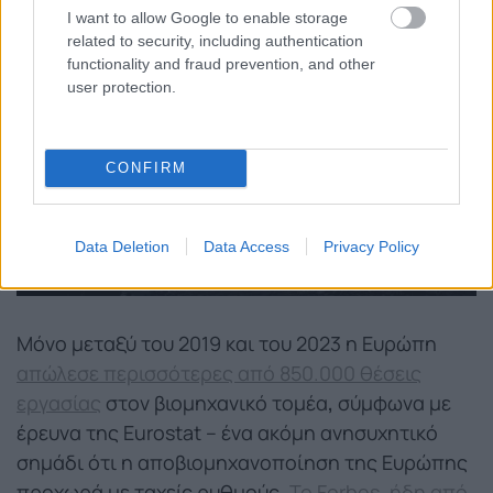
I want to allow Google to enable storage
related to security, including authentication
functionality and fraud prevention, and other
user protection.
CONFIRM
Data Deletion
Data Access
Privacy Policy
Μόνο μεταξύ του 2019 και του 2023 η Ευρώπη
απώλεσε περισσότερες από 850.000 θέσεις
εργασίας
στον βιομηχανικό τομέα
,
σύμφωνα με
έρευνα της Eurostat – ένα ακόμη ανησυχητικό
σημάδι ότι η αποβιομηχανοποίηση της Ευρώπης
προχωρά με ταχείς ρυθμούς.
Το Forbes, ήδη από