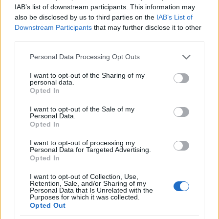
IAB’s list of downstream participants. This information may
also be disclosed by us to third parties on the
IAB’s List of
Η Ευρώπη ήρθε αντιμέτωπη με τις συνέπειες
Downstream Participants
that may further disclose it to other
third parties.
της πολιτικής της το 2010
, όταν η Κίνα, έχοντας
αποκτήσει τον παγκόσμιο έλεγχο των
Please note that this website/app uses one or more Google
Personal Data Processing Opt Outs
services and may gather and store information including but
αποθεμάτων των σημαντικότερων τεχνολογικών
not limited to your visit or usage behaviour. You may click to
I want to opt-out of the Sharing of my
πρώτων υλών, ξεκίνησε να κινείται επιθετικά και
personal data.
grant or deny consent to Google and its third-party tags to
Opted In
να επιβάλλει φραγμούς στην εξαγωγή
use your data for below specified purposes in below Google
consent section.
συγκεκριμένων μετάλλων (σπάνιες γαίες,
I want to opt-out of the Sale of my
Personal Data.
βολφράμιο και μολυβδαίνιο) σε άλλες χώρες.
Opted In
«Αυτός είναι και ο λόγος που εισαγάγαμε τον όρο
I want to opt-out of processing my
«Κρίσιμες Πρώτες Ύλες» στην Ευρώπη – για να
Personal Data for Targeted Advertising.
Opted In
περιγράψουμε μέταλλα και άλλα υλικά, τα οποία,
αν για κάποιο λόγο πάψει η εισαγωγή τους από
I want to opt-out of Collection, Use,
Retention, Sale, and/or Sharing of my
την Κίνα ή άλλες χώρες, η ευρωπαϊκή βιομηχανία
Personal Data that Is Unrelated with the
Purposes for which it was collected.
καθίσταται ευάλωτη και η παραγωγή προϊόντων
Opted Out
προστιθέμενης αξίας και πλούτου επιβραδύνεται