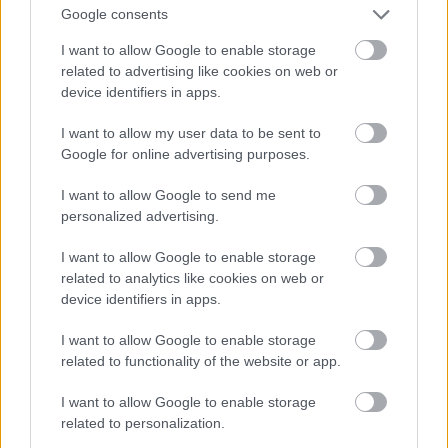
ή παύει» περιγράφει στο 2045.gr o κ. Πάνιας.
Google consents
«
Ήταν, κοντολογίς, η στιγμή της
I want to allow Google to enable storage
συνειδητοποίησης ότι η πολιτική της
related to advertising like cookies on web or
device identifiers in apps.
εξάρτησής μας από τις εισαγωγές πρώτων υλών
στράφηκε εναντίον μας»
, καταλήγει.
I want to allow my user data to be sent to
Google for online advertising purposes.
Όμως ήταν και η αρχή της συνειδητοποίησης
μιας απειλής πιο σκληρής και πιο επικίνδυνης για
I want to allow Google to send me
personalized advertising.
την Ευρώπη, που μόλις την τελευταία διετία
αρχίσαμε να αντιλαμβανόμαστε: της
I want to allow Google to enable storage
αποβιομηχανοποίησης της Ευρώπης.
related to analytics like cookies on web or
device identifiers in apps.
Το φάντασμα της
I want to allow Google to enable storage
αποβιομηχανοποίησης, οι δίκαιες
related to functionality of the website or app.
αντιδράσεις της κοινωνίας και η
I want to allow Google to enable storage
related to personalization.
καινοτομία που ακόμη αναζητείται