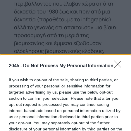
περιβάλλοντος που έλαβαν χώρα από τη
δεκαετία του 1980 έως και πριν από μια
δεκαετία (παραθέτουμε το infographic),
αλλά το γεγονός ότι απαιτούσαν μια βίαιη
προσαρμογή από τη μεριά της
βιομηχανίας και έμμεσα εξωθούσαν
ολόκληρους βιομηχανικούς κλάδους,
όπως είναι η Μεταλλουργία, στο να
2045 -
Do Not Process My Personal Information
εγκαταλείψουν την Ευρώπη. Εξαιτίας
αυτών των πολιτικών χειρισμών, η
If you wish to opt-out of the sale, sharing to third parties, or
Ευρώπη οδηγήθηκε στο να διασφαλίζει
processing of your personal or sensitive information for
τις πρώτες ύλες από χώρες του
targeted advertising by us, please use the below opt-out
εξωτερικού που βρίσκονταν, σε σχέση με
section to confirm your selection. Please note that after your
opt-out request is processed you may continue seeing
εκείνη, σε ένα χαμηλότερο στάδιο
interest-based ads based on personal information utilized by
ανάπτυξης της οικονομίας τους»
us or personal information disclosed to third parties prior to
αναφέρει ο κ. Πάνιας στην επικοινωνία
your opt-out. You may separately opt-out of the further
που είχαμε μαζί του.
disclosure of your personal information by third parties on the