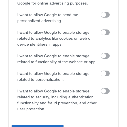
σε άλλα 2 εκατομμύρια άτομα.
Google for online advertising purposes.
Προσπάθειες όπως αυτές θα προσφέρουν στην
I want to allow Google to send me
personalized advertising.
Ευρώπη τις βάσεις που χρειάζεται για να
ξεκλειδώσει το ψηφιακό της μέλλον.
I want to allow Google to enable storage
related to analytics like cookies on web or
Τι θα επακολουθήσει μετά το
device identifiers in apps.
ευρωπαϊκό «έτος τεχνητής
I want to allow Google to enable storage
νοημοσύνης»;
related to functionality of the website or app.
I want to allow Google to enable storage
Οι ψηφιακές δεξιότητες είναι καθοριστικής
related to personalization.
σημασίας για το μέλλον της Ευρώπης και η
I want to allow Google to enable storage
βελτίωση της πρόσβασης στην κατάρτιση είναι
related to security, including authentication
πιο σημαντική από ποτέ. Η αξιοποίηση της
functionality and fraud prevention, and other
οικονομικής και κοινωνικής δυναμικής που
user protection.
παρουσιάζει η τεχνητή νοημοσύνη και η
διατήρηση της αύξησης όσον αφορά την