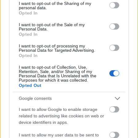
not limited to your visit or usage behaviour. You may click to
I want to opt-out of the Sharing of my
personal data.
grant or deny consent to Google and its third-party tags to
Opted In
use your data for below specified purposes in below Google
consent section.
I want to opt-out of the Sale of my
Personal Data.
Opted In
I want to opt-out of processing my
Personal Data for Targeted Advertising.
Opted In
I want to opt-out of Collection, Use,
Retention, Sale, and/or Sharing of my
Personal Data that Is Unrelated with the
Purposes for which it was collected.
Από την πλευρά της, η AWS δεσμεύεται να
Opted Out
βελτιώσει την πρόσβαση στην κατάρτιση σε
ψηφιακές δεξιότητες. Έχουμε ήδη εφοδιάσει
Google consents
900.000 άτομα σε όλη την Ευρώπη με δεξιότητες
I want to allow Google to enable storage
υπολογιστικού νέφους ενώ η δέσμευσή μας, «AI
related to advertising like cookies on web or
Ready» , στοχεύει στην παροχή δωρεάν
device identifiers in apps.
κατάρτισης σε δεξιότητες τεχνητής νοημοσύνης
I want to allow my user data to be sent to