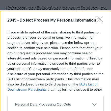
Η βελτίωση των δεξιοτήτων των εργαζομένων, όχι
μόνο του τεχνολογικού κλάδου αλλά και
2045 -
Do Not Process My Personal Information
ευρύτερα, μέσω προγραμμάτων κατάρτισης και
στοχευμένης χρηματοδότησης, θα δώσει στην
If you wish to opt-out of the sale, sharing to third parties, or
Ευρώπη τη δυνατότητα να ξεκλειδώσει την
processing of your personal or sensitive information for
ψηφιακή της δυναμική.
targeted advertising by us, please use the below opt-out
section to confirm your selection. Please note that after your
Η ΕΕ έχει αναπτύξει μια σειρά πρωτοβουλιών για
opt-out request is processed you may continue seeing
interest-based ads based on personal information utilized by
τη ενίσχυση των ψηφιακών δεξιοτήτων, όπως το
us or personal information disclosed to third parties prior to
πρόγραμμα “Ψηφιακή Ευρώπη” (Digital Europe
your opt-out. You may separately opt-out of the further
Programme) και το σχέδιο δράσης για την
disclosure of your personal information by third parties on the
ψηφιακή εκπαίδευση (Digital Education Action
IAB’s list of downstream participants. This information may
also be disclosed by us to third parties on the
IAB’s List of
Plan).
Downstream Participants
that may further disclose it to other
third parties.
Please note that this website/app uses one or more Google
Personal Data Processing Opt Outs
services and may gather and store information including but