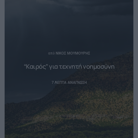
Posted
από
ΝΊΚΟΣ ΜΟΥΜΟΎΡΗΣ
“Καιρός” για τεχνητή νοημοσύνη
7 ΛΕΠΤΆ ΑΝΆΓΝΩΣΗ