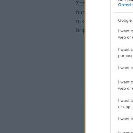
Στη συνέντευξη που
Opted 
διατάξεις του Εθνικ
οικονομία, τα κίνητρ
Google 
δημιουργεί η μεταστ
I want t
web or d
I want t
purpose
I want 
I want t
web or d
I want t
or app.
I want t
I want t