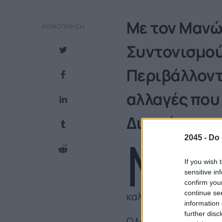
Με τον Μανώ
ΚΟΙΝΟΠΟΊΗΣΗ
Συντονισμού
Περιβάλλοντο
αλλαγές που 
Διαχείρισης
Μ
2045 -
Do 
ε 80% πο
If you wish 
απόσταση
sensitive in
Βόρειας 
confirm you
continue se
καλύψουμε;
information 
further disc
Ο Μανώλης Γραφάκος