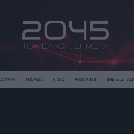
ΌΣΦΑΤΑ
ΑΠΌΨΕΙΣ
VIDEO
PODCASTS
SHErious TAL