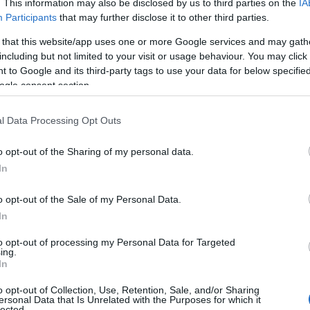
. This information may also be disclosed by us to third parties on the
IA
οντος, δηλώνει αισιόδοξος, εκτιμώντας ότι μέχρ
Participants
that may further disclose it to other third parties.
ει πέσει στο 10%. Σε αυτήν τη μεταστροφή ελπίζ
 that this website/app uses one or more Google services and may gath
including but not limited to your visit or usage behaviour. You may click 
έδιο Διαχείρισης Αποβλήτων. Ένα σχέδιο που, όπ
 to Google and its third-party tags to use your data for below specifi
αι να κουνήσει το δάχτυλο στον πολίτη/ιδιώτη, α
ogle consent section.
παραίτητες υποδομές για τη μείωση της παραγ
ησιμοποίησης υλικών και της ανακύκλωσης.
«Α
l Data Processing Opt Outs
 κίνητρα ο στόχος θα επιτευχθεί πολύ γρήγορα» 
o opt-out of the Sharing of my personal data.
κος, επισημαίνοντας ότι οι δράσεις και πολιτικ
In
μφωνη γνώμη των πολιτών, των Δήμων και της κο
o opt-out of the Sale of my Personal Data.
ού κόσμου.
In
ς που έχουν ως στόχο όχι μόνο να ξεφύγει η Ελλ
to opt-out of processing my Personal Data for Targeted
ing.
μηλές θέσεις, αλλά κυρίως να πυροδοτήσει και
έν
In
μαρτυρούν άλλωστε τα αντίστοιχα παραδείγματ
o opt-out of Collection, Use, Retention, Sale, and/or Sharing
ersonal Data that Is Unrelated with the Purposes for which it
lected.