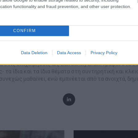
cation functionality and fraud prevention, and other user protection.
Τάσος Παγκάκης
CONFIRM
: 34 χρόνια δουλειάς, 850 εργαζόμενοι, διαχειρίστηκε
 νέα προϊόντα, 93 νέες εταιρίες και 9.250 καμπάνιες γ
tworked Society champion της Ericsson πως ακριβώς 
Data Deletion
Data Access
Privacy Policy
 εταιρίες στη διαδικτυωμένη κοινωνία, τις κρίσεις και
 στις επιχειρήσεις ως Borrow My Brain. Γράφει στο 2
- τα ίδια και τα ίδια θέματα στη συντηρητική και κλει
συνεχώς μαθαίνει, ενώ εμπνέεται από τα ανοιχτά, δημ