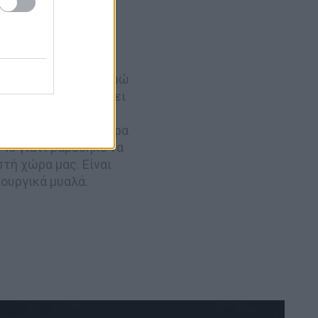
 500 εκατομμύρια ευρώ
ια 370 εταιρίες. Ξέρει
πρέπει να αλλάξουν
 τη νέα γνώση. Σήμερα
045 γιατί βαρέθηκε να
στή χώρα μας. Είναι
ιουργικά μυαλά.