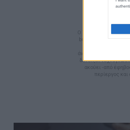
authenti
Ο Τάσος έχει νούμερα
budget, λάνσαρε 4.600
από το 2009 ως Ne
άνθρωποι, κοινωνίες,
δανείζει τεχνογνωσία
ακούει -από έφηβος
περίεργος και 
Post