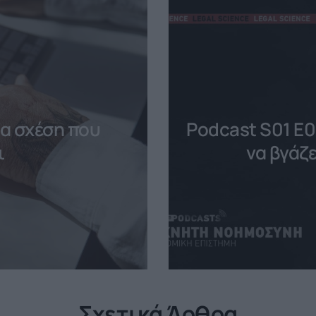
ια σχέση που
Podcast S01 E0
ι
να βγάζ
Σχετικά Άρθρα