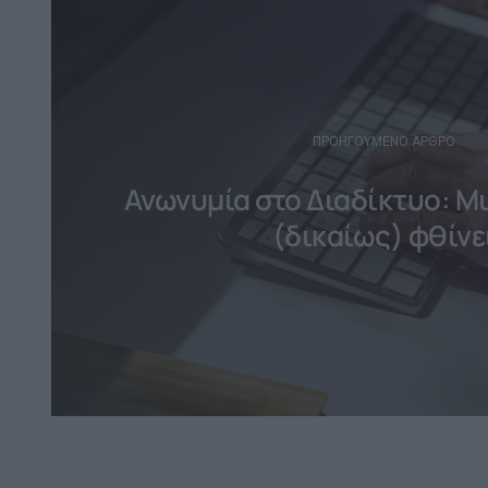
navigation
ΠΡΟΗΓΟΎΜΕΝΟ ΆΡΘΡΟ
Ανωνυμία στο Διαδίκτυο: Μ
(δικαίως) φθίνε