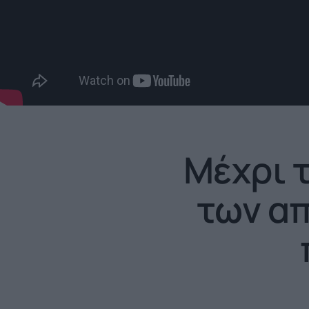
Μέχρι 
των α