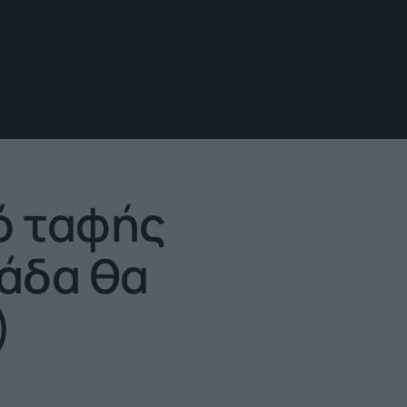
ό ταφής
άδα θα
)