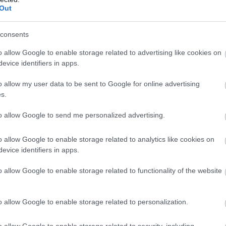
 μας παραχώρησε ο Μανώλης Γραφάκος περιγράφ
Out
ού Σχεδίου, τα οφέλη που προκύπτουν για το περ
α που προβλέπονται για τους πολίτες αλλά και τι
consents
ροφή στον τρόπο που διαχειριζόμαστε τα απόβλ
o allow Google to enable storage related to advertising like cookies on
evice identifiers in apps.
o allow my user data to be sent to Google for online advertising
ΑΠΌΒΛΗΤΑ
ΚΥΚΛΙΚΉ ΟΙΚΟΝΟΜΊΑ
ΠΕΡΙΒΆΛΛΟΝ
s.
to allow Google to send me personalized advertising.
o allow Google to enable storage related to analytics like cookies on
evice identifiers in apps.
o allow Google to enable storage related to functionality of the website
o allow Google to enable storage related to personalization.
o allow Google to enable storage related to security, including