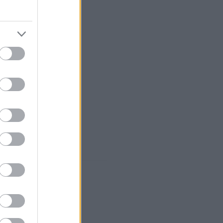
ει τις βασικές
ιβάλλον και την
ς ευκαιρίες που
ητα.