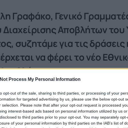
λη Γραφάκο, Γενικό Γραμματέ
 Διαχείρισης Αποβλήτων του
ς, συζητάμε για τις δράσεις 
έρχεται να φέρει το νέο Εθνικ
 Αποβλήτων.
Not Process My Personal Information
σοστό ταφής των αποβλήτων τη χώρα μας τη χωρ
to opt-out of the sale, sharing to third parties, or processing of your per
 με τον ευρωπαϊκό μέσο όρο και πολύ μεγαλύτερ
formation for targeted advertising by us, please use the below opt-out s
Ευρώπης, όπου συναντάμε μονοψήφια ποσοστά. 
r selection. Please note that after your opt-out request is processed y
eing interest-based ads based on personal information utilized by us or
disclosed to third parties prior to your opt-out. You may separately opt-
losure of your personal information by third parties on the IAB’s list of
, Γενικός Γραμματέας Συντονισμού Διαχείριση