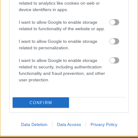
related to analytics like cookies on web or
device identifiers in apps.
I want to allow Google to enable storage
related to functionality of the website or app.
I want to allow Google to enable storage
related to personalization.
I want to allow Google to enable storage
related to security, including authentication
functionality and fraud prevention, and other
user protection.
Posted
από
GUEST AUTHOR
CONFIRM
Βιώσιμο και ψηφιακό το μέλλον της
τουριστικής εμπειρίας
Data Deletion
Data Access
Privacy Policy
26/01/2021
5 ΛΕΠΤΆ ΑΝΆΓΝΩΣΗ