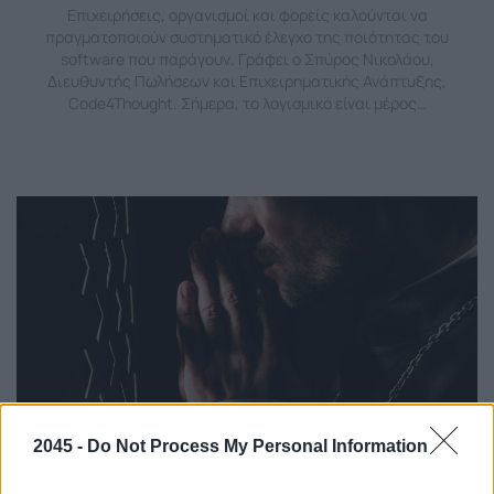
Επιχειρήσεις, οργανισμοί και φορείς καλούνται να
πραγματοποιούν συστηματικό έλεγχο της ποιότητας του
software που παράγουν. Γράφει ο Σπύρος Νικολάου,
Διευθυντής Πωλήσεων και Επιχειρηματικής Ανάπτυξης,
Code4Thought. Σήμερα, το λογισμικό είναι μέρος…
2045 -
Do Not Process My Personal Information