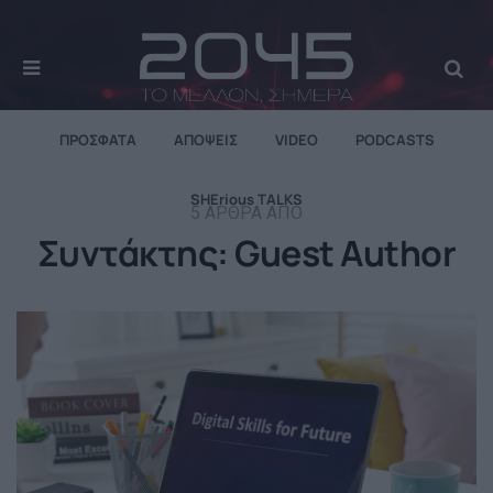
MENU
Se
ΠΡΌΣΦΑΤΑ
ΑΠΌΨΕΙΣ
VIDEO
PODCASTS
SHErious TALKS
5 ΆΡΘΡΑ ΑΠΌ
Συντάκτης:
Guest Author