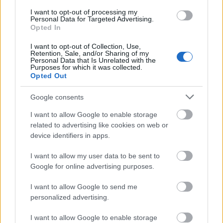
I want to opt-out of processing my
Personal Data for Targeted Advertising.
Opted In
I want to opt-out of Collection, Use,
Retention, Sale, and/or Sharing of my
Personal Data that Is Unrelated with the
Purposes for which it was collected.
Posted
από
GUEST AUTHOR
Opted Out
Η τηλεργασία φέρνει μεγάλες εργασιακές
Google consents
αλλαγές
I want to allow Google to enable storage
related to advertising like cookies on web or
02/04/2021
8 ΛΕΠΤΆ ΑΝΆΓΝΩΣΗ
device identifiers in apps.
Η τάση εκδημοκρατισμού στο χώρο εργασίας
I want to allow my user data to be sent to
επιταχύνεται. Τους τελευταίους μήνες, η ψηφιακή
Google for online advertising purposes.
τεχνολογία έχει ισοπεδώσει ιεραρχίες, προσφέροντας τη
δυνατότητα σύνδεσης και λήψης πληροφοριών σε όλους
I want to allow Google to send me
και οι εργαζόμενοι έχουν στη…
personalized advertising.
I want to allow Google to enable storage