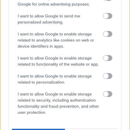
αποτελούν, ίσως, μονόδρομο για ένα νέο
Google for online advertising purposes.
αναπτυξιακό μοντέλο για την Ελλάδα”.
I want to allow Google to send me
personalized advertising.
Άποψη που συμμερίζονται και οι εταιρείες
κινητής τηλεφωνίας, οι οποίες έχουν δεσμευτεί
I want to allow Google to enable storage
ότι θα πετύχουν 60% πληθυσμιακή κάλυψη σε
related to analytics like cookies on web or
device identifiers in apps.
βάθος τριετίας, άρα θα ήθελαν και μια πιο
γρήγορη απόσβεση της επένδυσής τους. Στην
I want to allow Google to enable storage
επένδυση αυτή, που εκτιμάται ότι θα είναι
related to functionality of the website or app.
μεγαλύτερη από οποιοδήποτε άλλο roll out
I want to allow Google to enable storage
προηγούμενης γενιάς κινητής τηλεφωνίας θα
related to personalization.
πρέπει να προσμετρηθεί και εκείνη σε ανθρώπινο
δυναμικό, καθώς ο τρόπος λειτουργίας των 5G
I want to allow Google to enable storage
related to security, including authentication
δικτύων απαιτεί νέες δεξιότητες.
functionality and fraud prevention, and other
user protection.
Στο ίδιο μήκος κλίματος εμφανίζεται και η
Πολιτεία, αντιλαμβανόμενη τη στρατηγική