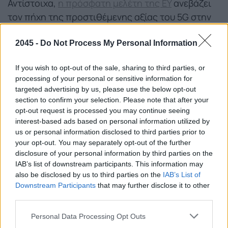
Αντίστοιχα,
η πρόσφατη μελέτη της EY
ανεβάζει
τον πήχη της προστιθέμενης αξίας του 5G στην
ελληνική οικονομία σε έως και 12,4 δισ. ευρώ και
τις νέες θέσεις εργασίας στις 69.000 μέχρι το
2045 -
Do Not Process My Personal Information
τέλος της τρέχουσας δεκαετίας. Βασικό
If you wish to opt-out of the sale, sharing to third parties, or
συμπέρασμα της συγκεκριμένης μελέτης είναι ότι
processing of your personal or sensitive information for
“τα δίκτυα 5G θα λειτουργήσουν ως καταλύτης
targeted advertising by us, please use the below opt-out
και πολλαπλασιαστής του ψηφιακού
section to confirm your selection. Please note that after your
opt-out request is processed you may continue seeing
μετασχηματισμού της ελληνικής κοινωνίας,
interest-based ads based on personal information utilized by
ενισχύοντας την ανταγωνιστικότητα της
us or personal information disclosed to third parties prior to
οικονομίας και βελτιώνοντας τη ζωή των
your opt-out. You may separately opt-out of the further
πολιτών”.
disclosure of your personal information by third parties on the
IAB’s list of downstream participants. This information may
also be disclosed by us to third parties on the
IAB’s List of
Η ανάγκη των οικοσυστημάτων
Downstream Participants
that may further disclose it to other
third parties.
Όμως, βασική προϋπόθεση για την επαλήθευση
Please note that this website/app uses one or more Google
Personal Data Processing Opt Outs
των εκτιμήσεων προβάλλεται η ανάγκη της
services and may gather and store information including but