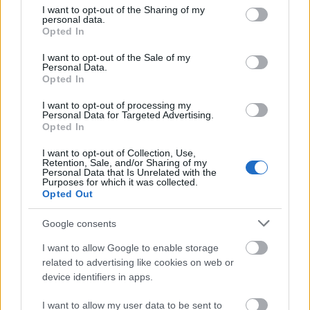
δημιουργίας οικοσυστημάτων, μέσα από τα
not limited to your visit or usage behaviour. You may click to
I want to opt-out of the Sharing of my
personal data.
οποία θα αντιμετωπιστούν οι προκλήσεις που
grant or deny consent to Google and its third-party tags to
Opted In
use your data for below specified purposes in below Google
φέρνει η νέα γενιά της κινητής τηλεφωνίας για τις
consent section.
I want to opt-out of the Sale of my
επιχειρήσεις. Ειδικότερα, στην μελέτη της
Personal Data.
Accenture καταγράφεται ότι το 57% των
Opted In
εταιρειών κρίνουν ως κεντρικό το ρόλο του
I want to opt-out of processing my
Personal Data for Targeted Advertising.
οικοσυστήματος, εκτιμώντας ότι οι συνεργασίες
Opted In
εντός του κλάδου τους για τη δημιουργία ενός
τέτοιου οικοσυστήματος θα είναι επωφελείς για
I want to opt-out of Collection, Use,
Retention, Sale, and/or Sharing of my
όλους τους συμμετέχοντες, μεγιστοποιώντας την
Personal Data that Is Unrelated with the
Purposes for which it was collected.
αξία του δικτύου.
Opted Out
Ακόμα πιο σαφής είναι στα συμπεράσματά της η
Google consents
μελέτη της EY. “Με δεδομένο το περιορισμένο
I want to allow Google to enable storage
βιομηχανικό αποτύπωμα της χώρας, η γέννηση
related to advertising like cookies on web or
device identifiers in apps.
και ανάπτυξη τεχνολογικά προηγμένων
επιχειρήσεων και οικοσυστημάτων καινοτομίας,
I want to allow my user data to be sent to