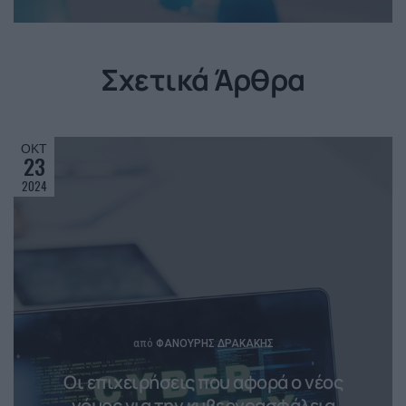
Σχετικά Άρθρα
ΟΚΤ
23
2024
Posted
από
ΦΑΝΟΎΡΗΣ ΔΡΑΚΆΚΗΣ
Οι επιχειρήσεις που αφορά ο νέος
νόμος για την κυβερνοασφάλεια