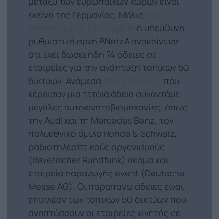
μεταξύ των ευρωπαϊκών χωρών είναι
εκείνη της Γερμανίας. Μόλις
τον
προηγούμενο Σεπτέμβριο
η υπεύθυνη
ρυθμιστική αρχή BNetzA ανακοίνωσε
ότι έχει δώσει ήδη 74 άδειες σε
εταιρείες για την ανάπτυξη τοπικών 5G
δικτύων. Ανάμεσα
στις εταιρείες
που
κέρδισαν μια τέτοια άδεια συναντάμε
μεγάλες αυτοκινητοβιομηχανίες, όπως
την Audi και τη Mercedes Benz, τον
πολυεθνικό όμιλο Rohde & Schwarz,
ραδιοτηλεοπτικούς οργανισμούς
(Bayerischer Rundfunk) ακόμα και
εταιρεία παραγωγής event (Deutsche
Messe AG). Οι παραπάνω άδειες είναι
επιπλέον των τοπικών 5G δικτύων που
αναπτύσσουν οι εταιρείες κινητής σε