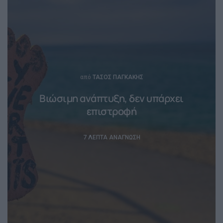
Posted
από
ΤΆΣΟΣ ΠΑΓΚΆΚΗΣ
Βιώσιμη ανάπτυξη, δεν υπάρχει
επιστροφή
7 ΛΕΠΤΆ ΑΝΆΓΝΩΣΗ