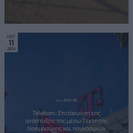
ΟΚΤ
11
2024
Posted
από
2045.GR
Telekom: Επιτάχυνση της
ανάπτυξής της μέσω Tεχνητής
Nοημοσύνης και παγκόσμιων