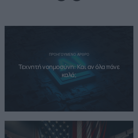
Post
navigation
ΠΡΟΗΓΟΎΜΕΝΟ ΆΡΘΡΟ
Τεχνητή νοημοσύνη: Και αν όλα πάνε
καλά;