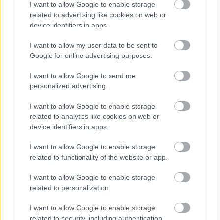
I want to allow Google to enable storage
related to advertising like cookies on web or
Κυρώσεις και πρόστιμα έως 10
device identifiers in apps.
εκατομμύρια ευρώ
I want to allow my user data to be sent to
Google for online advertising purposes.
Το νέο νομοσχέδιο φέρνει και αυστηρές κυρώσεις
I want to allow Google to send me
και πρόστιμα για εκείνους τους υπόχρεους που
personalized advertising.
δεν θα εφαρμόσουν τα σχετικά μέτρα. Ως προς το
ύψος του προστίμου, αυτό μπορεί να φθάσει
έως
I want to allow Google to enable storage
related to analytics like cookies on web or
και το 2% του παγκόσμιου τζίρου μιας
device identifiers in apps.
επιχείρησης
(εφόσον δραστηριοποιείται και σε
άλλες αγορές)
με μέγιστο ταβάνι τα 10
I want to allow Google to enable storage
εκατομμύρια ευρώ
. Παράλληλα, προβλέπεται η
related to functionality of the website or app.
προσωρινή αναστολή πιστοποίησης που αφορά
I want to allow Google to enable storage
μέρος ή το σύνολο των σχετικών υπηρεσιών,
related to personalization.
όπως επίσης και η προσωρινή απαγόρευση σε
I want to allow Google to enable storage
κάθε φυσικό πρόσωπο που είναι υπεύθυνο για
related to security, including authentication