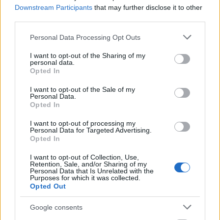
Downstream Participants
that may further disclose it to other
δεν μπορείς να το μετρήσεις δεν μπορείς και να
third parties.
το αλλάξεις» σημείωσε χαρακτηριστικά ο κ.
Please note that this website/app uses one or more Google
Μπλέτσας. Πρόσθεσε μάλιστα ότι
τα
Personal Data Processing Opt Outs
services and may gather and store information including but
περιστατικά θα δημοσιοποιούνται
, ενώ η
not limited to your visit or usage behaviour. You may click to
I want to opt-out of the Sharing of my
personal data.
υποχρέωση αναφοράς δεν έχει τιμωρητικό
grant or deny consent to Google and its third-party tags to
Opted In
χαρακτήρα, αλλά στοχεύει και στην έγκαιρη
use your data for below specified purposes in below Google
consent section.
αντιμετώπιση μιας κυβερνοεπίθεσης, όπως και
I want to opt-out of the Sale of my
Personal Data.
στην προστασία άλλων οντοτήτων από
Opted In
αντίστοιχες κακόβουλες επιθέσεις στον
I want to opt-out of processing my
κυβερνοχώρο.
Personal Data for Targeted Advertising.
Opted In
«Η κυβερνοασφάλεια είναι ομαδικό σπορ»
I want to opt-out of Collection, Use,
Retention, Sale, and/or Sharing of my
ανέφερε χαρακτηριστικά ο διοικητής της ΕΑΚ, για
Personal Data that Is Unrelated with the
την ανάγκη συνεργασίας όλων των εμπλεκομένων
Purposes for which it was collected.
Opted Out
φορέων, έτσι ώστε να αντιμετωπιστούν με
επιτυχία οι προκλήσεις στο εξελισσόμενο τοπίο
Google consents
των κυβερνοαπειλών.