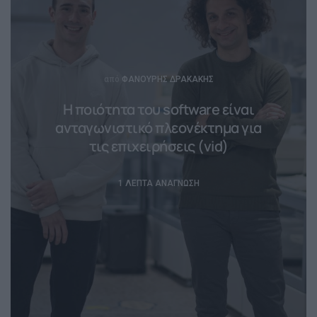
Posted
από
ΦΑΝΟΎΡΗΣ ΔΡΑΚΆΚΗΣ
H ποιότητα του software είναι
ανταγωνιστικό πλεονέκτημα για
τις επιχειρήσεις (vid)
1 ΛΕΠΤΆ ΑΝΆΓΝΩΣΗ