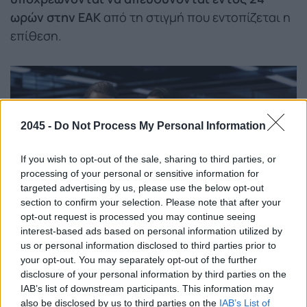
ωρών στην ΕΑΚ
από τη στιγμή που εντοπίζεται η
επίθεση.
2045 -
Do Not Process My Personal Information
If you wish to opt-out of the sale, sharing to third parties, or
processing of your personal or sensitive information for
targeted advertising by us, please use the below opt-out
section to confirm your selection. Please note that after your
opt-out request is processed you may continue seeing
interest-based ads based on personal information utilized by
us or personal information disclosed to third parties prior to
your opt-out. You may separately opt-out of the further
disclosure of your personal information by third parties on the
«Σήμερα έχουμε θολή εικόνα του τοπίου γιατί δεν
IAB’s list of downstream participants. This information may
μας αναφέρονται τα περιστατικά. Και όταν κάτι
also be disclosed by us to third parties on the
IAB’s List of