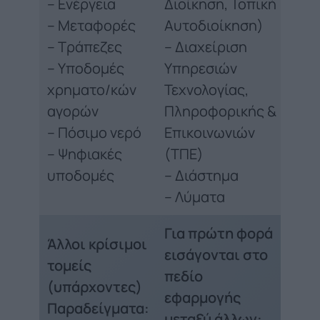
– Ενέργεια
Διοίκηση, Τοπική
– Μεταφορές
Αυτοδιοίκηση)
– Τράπεζες
– Διαχείριση
– Υποδομές
Υπηρεσιών
χρηματο/κών
Τεχνολογίας,
αγορών
Πληροφορικής &
– Πόσιμο νερό
Επικοινωνιών
– Ψηφιακές
(ΤΠΕ)
υποδομές
– Διάστημα
– Λύματα
Για πρώτη φορά
Άλλοι κρίσιμοι
εισάγονται στο
τομείς
πεδίο
(υπάρχοντες)
εφαρμογής
Παραδείγματα:
μεταξύ άλλων: