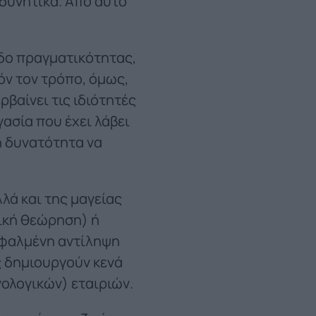
 δυνητικά. Από αυτό
πεδο πραγματικότητας,
όν τον τρόπο, όμως,
ρβαίνει τις ιδιότητές
γασία που έχει λάβει
η δυνατότητα να
λά και της μαγείας
ική θεώρηση) ή
σφαλμένη αντίληψη
ς δημιουργούν κενά
ολογικών) εταιριών.