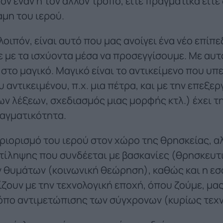
ον έναν ή τον άλλον τρόπο, είτε πραγματικά είτε
αμη του ιερού.
 λοιπόν, είναι αυτό που μας ανοίγει ένα νέο επί
 με τα ισχύοντα μέσα να προσεγγίσουμε. Με αυτ
στο μαγικό. Μαγικό είναι το αντικείμενο που υπε
αντικειμένου, π.χ. μια πέτρα, και με την επεξερ
ιων λέξεων, σχεδιασμός μιας μορφής κτλ.) έχει τ
ραγματικότητα.
ριορισμό του ιερού στον χώρο της θρησκείας, αλ
τίληψης που συνδέεται με βασκανίες (θρησκευτ
 θυμάτων (κοινωνική θεώρηση), καθώς και η ε
ίζουν με την τεχνολογική εποχή, όπου ζούμε, μα
όπο αντιμετώπισης των σύγχρονων (κυρίως τεχν