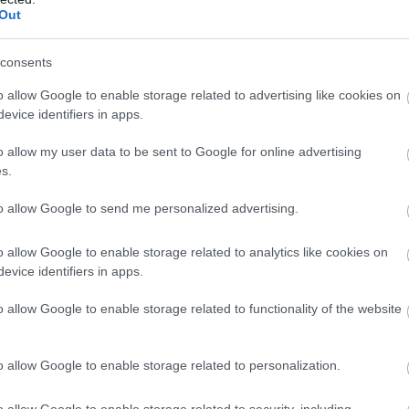
 ή, γενικότερα, την ύλη απομακρύνει τον άνθρωπ
Out
 του κόσμου του, όπως αυτή εκφράζεται από μι
consents
βαίνει, ακόμα κι αν (θεωρητικά) κάποια στιγμή 
ο παρά θα χαθεί ο πυρήνας της θρησκευτικότητ
o allow Google to enable storage related to advertising like cookies on
evice identifiers in apps.
o allow my user data to be sent to Google for online advertising
s.
to allow Google to send me personalized advertising.
o allow Google to enable storage related to analytics like cookies on
evice identifiers in apps.
o allow Google to enable storage related to functionality of the website
o allow Google to enable storage related to personalization.
o allow Google to enable storage related to security, including