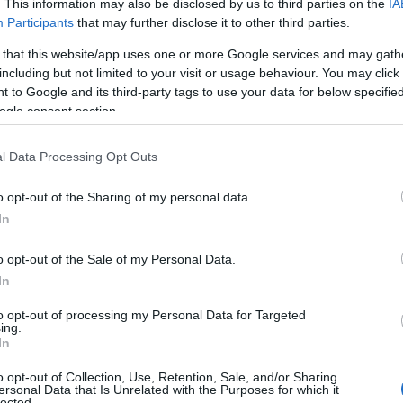
 παραμένει κερδοσκοπική οντότητα και οι πράξει
. This information may also be disclosed by us to third parties on the
IA
Participants
that may further disclose it to other third parties.
διαφημιστικές τεχνικές – και είναι, άμεσα ή έμ
 that this website/app uses one or more Google services and may gath
including but not limited to your visit or usage behaviour. You may click 
 to Google and its third-party tags to use your data for below specifi
ι η διαπίστωση ότι για ορισμένους συγκεκριμένες
ogle consent section.
ραπάνω από κερδοσκοπικοί οργανισμοί. Επίσης
νολογικοί ηγέτες που αντιμετωπίζονται ως μύστ
l Data Processing Opt Outs
μία όψη του νομίσματος, αυτήν του κέρδους. Αν,
o opt-out of the Sharing of my personal data.
λου με άλλες μορφές (π.χ. όφελος) το κέρδος 
In
ότητα καλύπτοντας όλες τις πτυχές του προσώπ
o opt-out of the Sale of my Personal Data.
χολογικό όφελος)–,
τότε διακρίνουμε μιαν άλλη 
In
α διαμόρφωσης της κοινωνικής ζωής.
Ένα από 
to opt-out of processing my Personal Data for Targeted
την όψη, φαίνεται παράταιρο, αν όχι εντελώς ξέν
ing.
όκειται για το πεδίο του ιερού και της μαγείας.
In
o opt-out of Collection, Use, Retention, Sale, and/or Sharing
 στην εποχή μας η θρησκευτικότητα παρουσιάζε
ersonal Data that Is Unrelated with the Purposes for which it
lected.