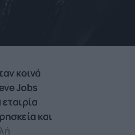
ταν κοινά
teve Jobs
 εταιρία
θρησκεία και
λή