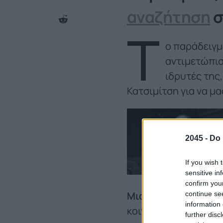
αναζήτηση
σ
Τ
ο παράδειγμα
αντιμετώπιση
ιδρυτές της
Κατσιμίτση για να μα
2045 -
Do 
If you wish 
sensitive in
confirm you
Μια εταιρία είναι 
continue se
information 
κοινωνικής ευθύνης,
further disc