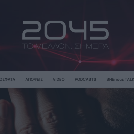
ΌΣΦΑΤΑ
ΑΠΌΨΕΙΣ
VIDEO
PODCASTS
SHErious TAL