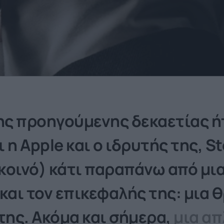
της προηγούμενης δεκαετίας ή
 η Apple και ο ιδρυτής της, S
 κοινό) κάτι παραπάνω από μια
και τον επικεφαλής της: μια 
της. Ακόμα και σήμερα,
μια απ