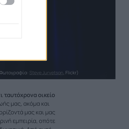
(Φωτογραφία:
Steve Jurvetson
, Flickr)
τι ταυτόχρονα οικείο
ωής μας, ακόμα και
 ορίζοντά μας και μας
ρινή εμπειρία, οπότε