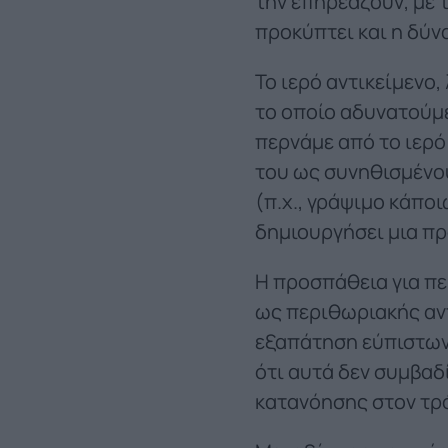
την επηρεάζουν, με τ
προκύπτει και η δύν
Το ιερό αντικείμενο,
το οποίο αδυνατούμε
περνάμε από το ιερό 
του ως συνηθισμένου 
(π.χ., γράψιμο κάπο
δημιουργήσει μια π
Η προσπάθεια για πε
ως περιθωριακής αν
εξαπάτηση εύπιστων
ότι αυτά δεν συμβαδ
κατανόησης στον τρ