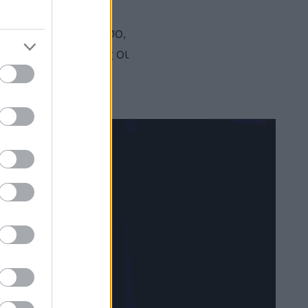
ο από την
α θρησκεία. Ωστόσο,
εξαφανιστούν όλες οι
ας, αυτός του