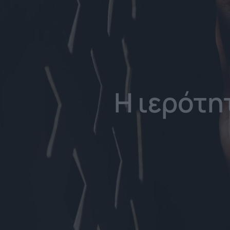
Η ιερότη