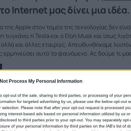
το Internet μας δίνει μια ιδέα.
 της Apple στον τομέα της τεχνολογίας δεν είνα
 τυγχάνει η Tesla και ο Elon Musk και ίσως λιγό
, αλλά και άλλες εταιρίες. Απευθυνθήκαμε λοιπό
ς ερμηνεύσει αυτό το φαινόμενο. Ας δούμε τι μα
Not Process My Personal Information
to opt-out of the sale, sharing to third parties, or processing of your per
Μιχάλης Κατσιμίτσης
, Διδάσκων Φιλοσοφίας,
formation for targeted advertising by us, please use the below opt-out s
r selection. Please note that after your opt-out request is processed y
κερδοσκοπικός οργανισμός.
Ακόμα κι όταν προβαί
eing interest-based ads based on personal information utilized by us or
disclosed to third parties prior to your opt-out. You may separately opt-
 δηλαδή σε ενέργειες που αφορούν τμήματα της
losure of your personal information by third parties on the IAB’s list of