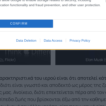
cation functionality and fraud prevention, and other user protection.
CONFIRM
Data Deletion
Data Access
Privacy Policy
2k
, Flickr)
Elon Musk 
αρακτηριστικά του ιερού είναι ότι αποτελεί κά
 διότι είναι γνωστό και αποδεκτό ως μέρος της ζ
μας. Ανοίκειο, διότι επεκτείνεται πέρα από τον
πίπεδα ζωής που βρίσκονται έξω από την καθημε