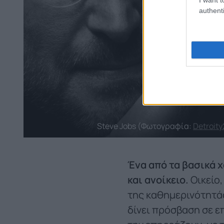
authenti
Steve Jobs (Φωτογραφία:
Detroity
Ένα από τα βασικά χ
και ανοίκειο.
Οικείο,
της καθημερινότητάς 
δίνει πρόσβαση σε ε