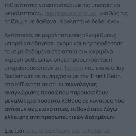
πιθανότητες να εκπαιδεύουμε τις μηχανές να
μεροληπτούν»,
συμπέρανε η έρευνα,
«καθώς τις
ταΐζουμε με άφθονα μεροληπτικά δεδομένα».
Αντίστοιχα, σε μεροληπτικούς αλγορίθμους
μπορεί να οδηγήσει ακόμα και η τροφοδότηση
τους με δεδομένα στα οποία συγκεκριμένα
γκρουπ ανθρώπων υποεκπροσωπούνται ή
υπερεκπροσωπούνται.
Έρευνα
που έκανε ο Joy
Buolamwini σε συνεργασία με την Timnit Gebru
στο MIT εντόπισε ότι
οι τεχνολογίες
αναγνώρισης προσώπου παρουσιάζουν
μεγαλύτερα ποσοστά λάθους σε γυναίκες που
ανήκουν σε μειονότητες, πιθανότατα λόγω
έλλειψης αντιπροσωπευτικών δεδομένων.
Σχετική
έρευνα διεξήγαγε και το National