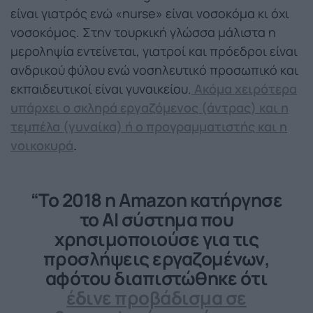
είναι γιατρός ενώ «nurse» είναι νοσοκόμα κι όχι
νοσοκόμος. Στην τουρκική γλώσσα μάλιστα η
μεροληψία εντείνεται, γιατροί και πρόεδροι είναι
ανδρικού φύλου ενώ νοσηλευτικό προσωπικό και
εκπαιδευτικοί είναι γυναικείου.
Ακόμα χειρότερα
υπάρχει ο σκληρά εργαζόμενος (άντρας) και η
τεμπέλα (γυναίκα) ή ο προγραμματιστής και η
νοικοκυρά
.
“Το 2018 η Amazon κατήργησε
το ΑΙ σύστημα που
χρησιμοποιούσε για τις
προσλήψεις εργαζομένων,
αφότου διαπιστώθηκε ότι
έδινε προβάδισμα σε