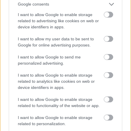
εκπαίδευσης και “σκέψης”» συμπληρώνει. «Θα
Google consents
πρέπει να δει κανείς ποιος είναι ο στόχος που
I want to allow Google to enable storage
τους τίθεται, τι διεργασία ακολουθείται, ποια
related to advertising like cookies on web or
είναι τα δεδομένα με τα οποία τροφοδοτούνται
device identifiers in apps.
και ποιο το μοτίβο με το οποίο
I want to allow my user data to be sent to
προγραμματίζονται να τα συσχετίζουν. Όλα τα
Google for online advertising purposes.
παραπάνω είναι ανθρώπινη απόδοση. Άρα λοιπόν
I want to allow Google to send me
δεν είναι οι αλγόριθμοι προκατειλημμένοι, τα
personalized advertising.
δεδομένα και οι διεργασίες για την επεξεργασία
τους μπορεί να είναι. Δεν πρέπει να ξεχνάμε ότι ο
I want to allow Google to enable storage
αλγόριθμος προσανατολίζεται, βασιζόμενος στη
related to analytics like cookies on web or
device identifiers in apps.
δική μας πρόσληψη της πραγματικότητας»
τονίζει.
I want to allow Google to enable storage
related to functionality of the website or app.
Το πρόβλημα του «μαύρου κουτιού»
I want to allow Google to enable storage
related to personalization.
Το πρόβλημα της μεροληψίας άλλωστε είναι