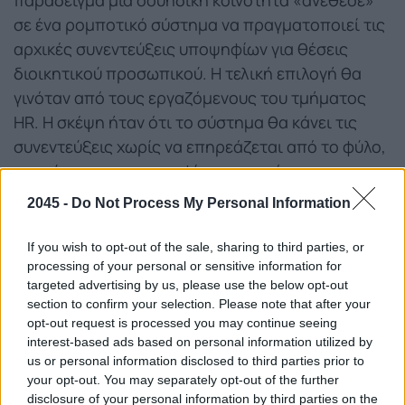
παράδειγμα μια σουηδική κοινότητα «ανέθεσε»
σε ένα ρομποτικό σύστημα να πραγματοποιεί τις
αρχικές συνεντεύξεις υποψηφίων για θέσεις
διοικητικού προσωπικού. Η τελική επιλογή θα
γινόταν από τους εργαζόμενους του τμήματος
HR. Η σκέψη ήταν ότι το σύστημα θα κάνει τις
συνεντεύξεις χωρίς να επηρεάζεται από το φύλο,
το ντύσιμο του υποψηφίου, την στάση του
σώματος κ.ά., κάτι που ο άνθρωπος θα μπορούσε
2045 -
Do Not Process My Personal Information
υποσυνείδητα να λαμβάνει υπόψιν. Σε αυτό το
παράδειγμα η επιλογή δεν ενέχει κάποια
If you wish to opt-out of the sale, sharing to third parties, or
προκατάληψη, άρα το μηχάνημα θα είναι πιο
processing of your personal or sensitive information for
targeted advertising by us, please use the below opt-out
αντικειμενικό» αναφέρει η Λίλιαν Μήτρου,
section to confirm your selection. Please note that after your
καθηγήτρια του Πανεπιστημίου Αιγαίου και
opt-out request is processed you may continue seeing
πρόεδρος του Ινστιτούτου για το Δίκαιο
interest-based ads based on personal information utilized by
us or personal information disclosed to third parties prior to
Προστασίας της Ιδιωτικότητας, των Προσωπικών
your opt-out. You may separately opt-out of the further
Δεδομένων και την Τεχνολογία.
disclosure of your personal information by third parties on the