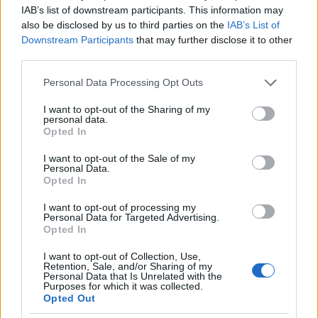
IAB’s list of downstream participants. This information may
also be disclosed by us to third parties on the
IAB’s List of
Downstream Participants
that may further disclose it to other
third parties.
Please note that this website/app uses one or more Google
Personal Data Processing Opt Outs
services and may gather and store information including but
not limited to your visit or usage behaviour. You may click to
I want to opt-out of the Sharing of my
personal data.
grant or deny consent to Google and its third-party tags to
Opted In
use your data for below specified purposes in below Google
consent section.
I want to opt-out of the Sale of my
Personal Data.
Opted In
I want to opt-out of processing my
Personal Data for Targeted Advertising.
Opted In
«Ωστόσο,
το να θεωρούμε ότι ένα μηχάνημα
I want to opt-out of Collection, Use,
είναι εξ ορισμού αντικειμενικό είναι λάθος,
Retention, Sale, and/or Sharing of my
Personal Data that Is Unrelated with the
εφόσον όλα τα συστήματα που επεξεργάζονται
Purposes for which it was collected.
Opted Out
ένα σετ δεδομένων έχουν έναν τρόπο