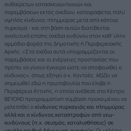
αυθαίρετων κατασκευών/οικιών και
παρεμβάσεων εκτός σχεδίου καταγράφεται πολύ
υψηλός κίνδυνος πλημμύρας μετά από κάποια
πυρκαγιά - και στη βάση αυτών διατίθενται
αναλυτικά επίσης σχέδια κινδύνου στον καθ’ ύλην
αρμόδιο φορέα της Δημοτικής ή Περιφερειακής
Αρχής. «Στα σχέδια αυτά υπογραμμίζονται οι
παρεμβάσεις και οι ενέργειες προστασίας που
πρέπει να γίνουν έγκαιρα ώστε να αποφευχθεί ο
κίνδυνος», όπως εξηγεί ο κ. Κοντοές. Αξίζει να
σημειωθεί εδώ η πρωτοβουλία που έλαβε η
Περιφέρεια Αττικής, η οποία ανέθεσε στο Κέντρο
BEYOND προγραμματική σύμβαση προκειμένου να
μελετηθεί ο
κίνδυνος πυρκαγιάς και πλημμύρας
αλλά και ο κίνδυνος καταστροφών από γεω-
κινδύνους (π.χ. σεισμός, κατολισθήσεις) σε
μεγάλο αριθμό Δήμων και οικισμών.
Οι μελέτες