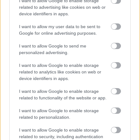
I want to allow Google to enable storage
related to advertising like cookies on web or
device identifiers in apps.
I want to allow my user data to be sent to
Google for online advertising purposes.
I want to allow Google to send me
personalized advertising.
I want to allow Google to enable storage
related to analytics like cookies on web or
Αυτού του είδους οι μελέτες (σ.σ. μελέτες
device identifiers in apps.
εκτίμησης κινδύνου), όπως εξηγεί,
I want to allow Google to enable storage
συγκαταλέγονται μεταξύ άλλων στις βασικές
related to functionality of the website or app.
δραστηριότητες του Κέντρου. Σε συνδυασμό
μάλιστα με τα σχετικά μοντέλα και εργαλεία που
I want to allow Google to enable storage
έχουν αναπτυχθεί από τους επιστήμονες της
related to personalization.
ομάδας για το σκοπό αυτό αποτελούν και
μια
I want to allow Google to enable storage
τρανή απόδειξη του πώς η τεχνολογία και η
related to security, including authentication