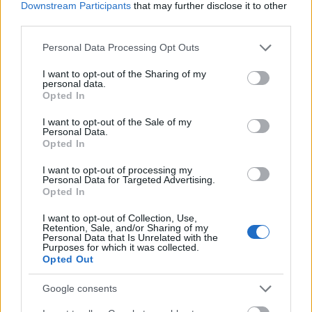
Downstream Participants
that may further disclose it to other
από την πυρκαγιά στην Αττική πέρυσι κάηκαν σε
third parties.
μεγάλο ποσοστό πέντε μεγάλες υδρολογικές
Please note that this website/app uses one or more Google
Personal Data Processing Opt Outs
λεκάνες της Αττικής, αυξάνοντας αισθητά τον
services and may gather and store information including but
κίνδυνο πλημμύρας σε περίπτωση έντονων
not limited to your visit or usage behaviour. You may click to
I want to opt-out of the Sharing of my
personal data.
βροχοπτώσεων. Αυτός είναι και ο λόγος που το
grant or deny consent to Google and its third-party tags to
Opted In
use your data for below specified purposes in below Google
Κέντρο μας συνεργάστηκε με την Περιφέρεια
consent section.
I want to opt-out of the Sale of my
Αττικής, μετά από πρωτοβουλία του
Personal Data.
Περιφερειάρχη κ. Γιώργου Πατούλη, και εκπόνησε
Opted In
μέσα σε διάστημα τριών μηνών την μελέτη
I want to opt-out of processing my
Personal Data for Targeted Advertising.
εκτίμησης πλημμυρικού κινδύνου» σημειώνει ο κ.
Opted In
Κοντοές.
I want to opt-out of Collection, Use,
Retention, Sale, and/or Sharing of my
Personal Data that Is Unrelated with the
Purposes for which it was collected.
Opted Out
Google consents