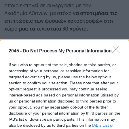
οποία εκπονεί σε συνεργασία με την
Ακαδημία Αθηνών, με στόχο
να αποτιμήσει τις
επιπτώσεις των φυσικών καταστροφών στη
χώρα μας τα τελευταία 30 χρόνια.
«Στόχος είναι να καταγράψουμε την εξέλιξη των
πυρκαγιών, την καμένη γη, τις πλημμύρες που
2045 -
Do Not Process My Personal Information
συνήθως τις ακολουθούν και ούτω καθεξής.
Άλλωστε οι πυρκαγιές ακόμα κι αν δεν κοστίσουν
If you wish to opt-out of the sale, sharing to third parties, or
processing of your personal or sensitive information for
ανθρώπινες ζωές, έχουν σημαντικές επιπτώσεις
targeted advertising by us, please use the below opt-out
στο οικοσύστημα και διαταράσσουν τις
section to confirm your selection. Please note that after your
οικονομικές δραστηριότητες. Επίσης πολλές
opt-out request is processed you may continue seeing
φορές
γίνονται αιτία
interest-based ads based on personal information utilized by
us or personal information disclosed to third parties prior to
δευτερογενών καταστροφών, όπως οι
your opt-out. You may separately opt-out of the further
πλημμύρες και φαινόμενα διάβρωσης
disclosure of your personal information by third parties on the
των εδαφών και κατακρημνίσεις πρανών και
IAB’s list of downstream participants. This information may
also be disclosed by us to third parties on the
IAB’s List of
δρόμων στα ορεινά.
Αρκεί να αναφέρουμε ότι