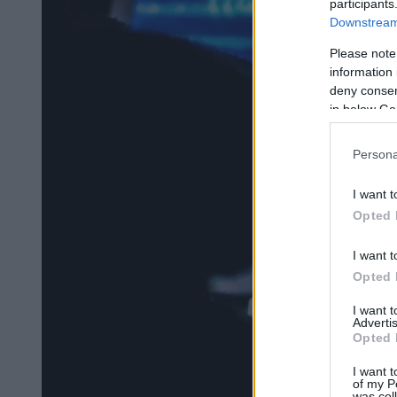
participants
Downstream 
Please note
information 
deny consent
in below Go
Persona
I want t
Opted 
I want t
Opted 
I want 
Advertis
Opted 
I want t
of my P
was col