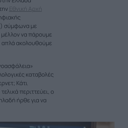
στην Ελλάδα
 την
Εθνική Αρχή
Ψηφιακής
…) σύμφωνα με
ο μέλλον να πάρουμε
α απλά ακολουθούμε
ρνοασφάλεια»
ιλολογικές καταβολές
ερνετ; Κάτι
ελικά περιττεύει, ο
ηλαδή ήρθε για να