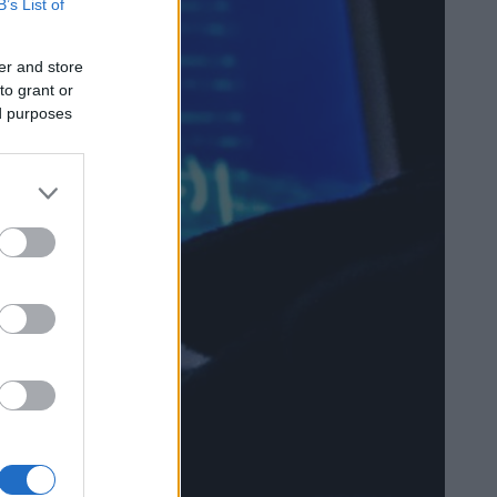
B’s List of
er and store
to grant or
ed purposes