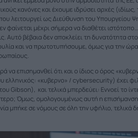
 ανήκει έμμεσα μόνο στην αρμοδιότητα της ΕΕ, 
κούς κανόνες και έχουμε ιδρύσει αρχές (ιδίως,
 που λειτουργεί ως Διεύθυνση του Υπουργείου 
εν φαίνεται μέχρι σήμερα να διαθέτει ιστότοπο
ις. Αυτό βέβαια δεν αποκλείει τη δυνατότητα στ
υλία και να πρωτοτυπήσουμε, όμως για την ώρ
ρωπαίους.
αρά να επισημανθεί ότι και ο ίδιος ο όρος «κυβε
υ ελληνικός: «κυβερνο» / cybersecurity) έχει φ
ου Gibson), και τελικά μπερδεύει: Εννοεί το ίντ
τερο; Όμως, ομολογουμένως αυτή η επισήμανση τ
νία μπήκε σε νόμους σε όλη την υφήλιο, τελικά δ