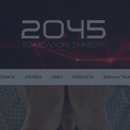
ΌΣΦΑΤΑ
ΑΠΌΨΕΙΣ
VIDEO
PODCASTS
SHErious TAL