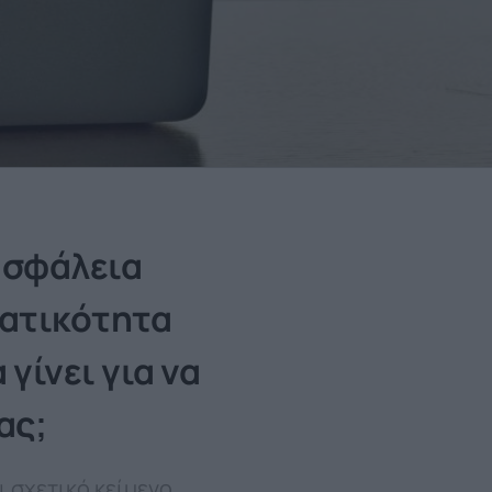
ασφάλεια
ματικότητα
 γίνει για να
ας;
ι σχετικό κείμενο