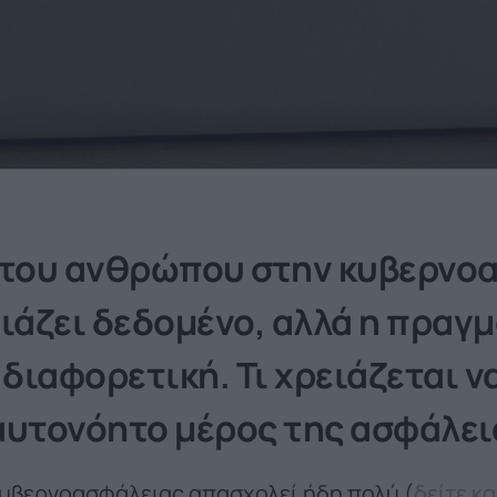
 του ανθρώπου στην κυβερνο
οιάζει δεδομένο, αλλά η πραγ
 διαφορετική. Τι χρειάζεται να
αυτονόητο μέρος της ασφάλει
κυβερνοασφάλειας απασχολεί ήδη πολύ (
δείτε κα