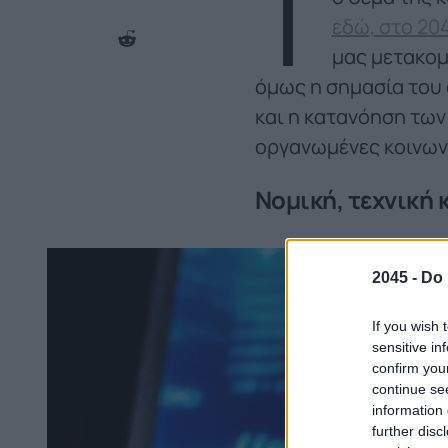
Τ
εδώ, στο 20
μας μετακομ
όμως η σημασία του 
και η κατανόηση των
οργανωμένες κοινωνί
Νομική, τεχνική
2045 -
Do 
If you wish 
sensitive in
confirm you
continue se
information 
further disc