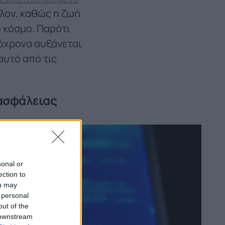
λλον, καθώς η ζωή
ό κόσμο. Παρότι
τόχρονα αυξάνεται
αυτό από τις
οασφάλειας
sonal or
ection to
ou may
 personal
out of the
 downstream