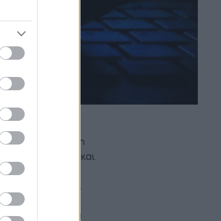
ώματος στην
 και σημαντικότερη
αι της τεχνικής, και
παίρνει τον όρο
άλεια εξασφαλίζει
οσέγγιση μέχρι
α» ο νόμος σήμερα