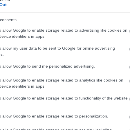
Out
consents
o allow Google to enable storage related to advertising like cookies on
evice identifiers in apps.
o allow my user data to be sent to Google for online advertising
s.
to allow Google to send me personalized advertising.
με για την ανάγκη εισαγωγής ενός,
νέου, δικαι
o allow Google to enable storage related to analytics like cookies on
χρήσιμες είναι ορισμένες επισημάνσεις. Η πρώτη
evice identifiers in apps.
ς διάστασης μεταξύ των προσδοκιών του κοινού κ
o allow Google to enable storage related to functionality of the website
 στο θέμα. Το κοινό, καθένας δηλαδή από εμάς, 
ιολεκτικά – και πολύ καλά κάνει: Η κυβερνοασφ
o allow Google to enable storage related to personalization.
μας στο διαδίκτυο. Αντιθέτως όμως, η νομική πρ
ι ακριβώς το ίδιο: Με τον όρο «κυβερνοασφάλει
o allow Google to enable storage related to security, including