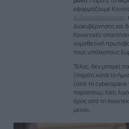
μόνη.
Παρότι το θέμα
εφαρμόζουμε Κοινοτι
Κυβερνοασφάλειας
,
Διακυβέρνησης και δ
Κοινοτικές απαιτήσε
νομοθετική πρωτοβο
τους υπόλοιπους Ευ
Τέλος, δεν μπορεί π
(παρότι κατά το ήμισ
(από το cyberspace τ
παραπάνω; Κάτι λιγό
όρος από τη λογοτεχ
μείνει.