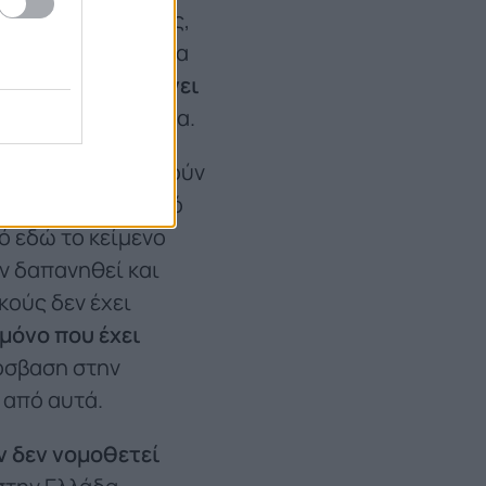
έργεια, μεταφορές,
ειας: Επιδιώκουν να
χρήστης δεν μπαίνει
παίνει μόνο έμμεσα.
 μπορεί να ειπωθούν
πιο εξελιγμένη από
ό εδώ το κείμενο
υν δαπανηθεί και
κούς δεν έχει
 μόνο που έχει
ρόσβαση στην
 από αυτά.
ν δεν νομοθετεί