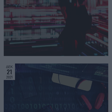
ΔΕΚ
21
2021