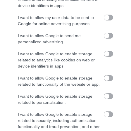
device identifiers in apps.
Και στην πολιτική; Βοήθησε η εξαφάνιση του
I want to allow my user data to be sent to
Τύπου; Έκανε καλό η απευθείας επικοινωνία του
Google for online advertising purposes.
πολιτικού με τους ψηφοφόρους του; Ή μήπως
έβλαψε τη δημοκρατία, επειδή χάθηκε η το
I want to allow Google to send me
personalized advertising.
ενδιάμεσο φίλτρο, δηλαδή η γνώμη των ειδικών;
I want to allow Google to enable storage
Απάντηση, ακόμα, δεν υπάρχει. Ομολογουμένως
related to analytics like cookies on web or
οι λαϊκιστές πολιτικοί τύπου Τραμπ (για να μην
device identifiers in apps.
αναγκαστώ να αναφέρω τους Ευρωπαίους
I want to allow Google to enable storage
αντίστοιχους σε Αριστερά και Δεξιά)
related to functionality of the website or app.
επωφελήθηκαν από την εξαφάνιση των
μεσαζόντων. Χωρίς τα social media ένα σωρό
I want to allow Google to enable storage
related to personalization.
λαϊκίστικα κόμματα δεν θα μπορούσαν ποτέ να
αποκτήσουν τη δύναμη που απολαμβάνουν
I want to allow Google to enable storage
σήμερα. Όμως, από την άλλη μεριά, ήταν το
related to security, including authentication
functionality and fraud prevention, and other
ίντερνετ που βοήθησε, για παράδειγμα, τον