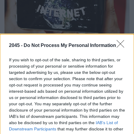
2045 -
Do Not Process My Personal Information
If you wish to opt-out of the sale, sharing to third parties, or
processing of your personal or sensitive information for
Αρχικά η χαρά όλων μας ήταν μεγάλη. Ξαφνικά
targeted advertising by us, please use the below opt-out
μπορούσαμε να προμηθευτούμε οτιδήποτε από
section to confirm your selection. Please note that after your
οποιονδήποτε – και μάλιστα, σε καλύτερη τιμή,
opt-out request is processed you may continue seeing
interest-based ads based on personal information utilized by
αφού το κόστος των μεσαζόντων εξαφανίστηκε
us or personal information disclosed to third parties prior to
μέσα σε μια νύχτα. Φάνηκε τότε ότι το κέρδος μας
your opt-out. You may separately opt-out of the further
θα ήταν διπλό: Όχι μόνο οικονομικό αλλά και
disclosure of your personal information by third parties on the
προσωπικό, με την έννοια ότι δεν θα επέλεγαν
IAB’s list of downstream participants. This information may
also be disclosed by us to third parties on the
IAB’s List of
πια άλλοι για εμάς. Καθένας θα μπορούσε να
Downstream Participants
that may further disclose it to other
ικανοποιήσει τις επιθυμίες του χωρίς το φίλτρο