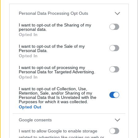
third parties.
του ενδιάμεσου.
Please note that this website/app uses one or more Google
Personal Data Processing Opt Outs
services and may gather and store information including but
Η πραγματικότητα, βέβαια, αποδείχτηκε τελείως
not limited to your visit or usage behaviour. You may click to
I want to opt-out of the Sharing of my
διαφορετική. Μπορεί κανείς να αγοράσει
personal data.
grant or deny consent to Google and its third-party tags to
Opted In
προϊόντα απευθείας, αλλά χωρίς καθοδήγηση
use your data for below specified purposes in below Google
consent section.
κινδυνεύει να χαθεί στον κυκεώνα των άπειρων,
I want to opt-out of the Sale of my
Personal Data.
παγκόσμιων επιλογών. Μπορεί κανείς να κλείσει
Opted In
αεροπορικά εισιτήρια μόνος του, αλλά αν
I want to opt-out of processing my
χρειαστεί κάτι πιο δύσκολο από ένα απλό ταξίδι η
Personal Data for Targeted Advertising.
Opted In
ανθρώπινη παρέμβαση του ταξιδιωτικού
πράκτορα έγινε απαραίτητη. Ομοίως, μπορεί
I want to opt-out of Collection, Use,
Retention, Sale, and/or Sharing of my
κανείς να βρει τα πάντα στην Wikipedia, όμως
Personal Data that Is Unrelated with the
Purposes for which it was collected.
συχνά οι πληροφορίες της χρειάζονται
Opted Out
διασταύρωση. Η σοφία του πλήθους βοηθά
κυρίως όταν τα πράγματα είναι απλά, όταν όμως
Google consents
γίνουν πιο σύνθετα τότε η γνώμη των ειδικών
I want to allow Google to enable storage
είναι απαραίτητη.
related to advertising like cookies on web or