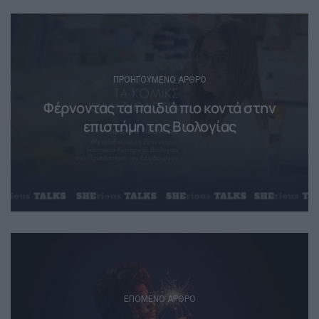
Post
navigation
ΠΡΟΗΓΟΎΜΕΝΟ ΆΡΘΡΟ
Φέρνοντας τα παιδιά πιο κοντά στην
επιστήμη της Βιολογίας
ΕΠΌΜΕΝΟ ΆΡΘΡΟ