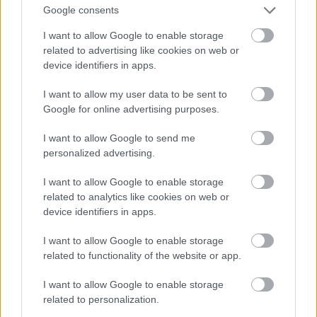
Google consents
14/06/2022
7 ΛΕΠΤΆ ΑΝΆΓΝΩΣΗ
I want to allow Google to enable storage
Ο ψηφιακός μετασχηματισμός των πολιτικών κομμάτων
related to advertising like cookies on web or
φέρνει μια σειρά από νέα και ουσιαστικά ερωτήματα για
device identifiers in apps.
τα ίδια τα κόμματα, αλλά και εμάς τους πολίτες. Η
ολοκλήρωση των συνεδρίων των τριών…
I want to allow my user data to be sent to
Google for online advertising purposes.
I want to allow Google to send me
personalized advertising.
I want to allow Google to enable storage
related to analytics like cookies on web or
device identifiers in apps.
I want to allow Google to enable storage
related to functionality of the website or app.
I want to allow Google to enable storage
related to personalization.