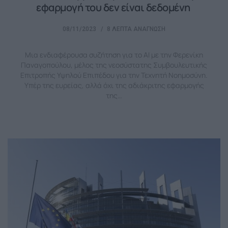
εφαρμογή του δεν είναι δεδομένη
08/11/2023
8 ΛΕΠΤΆ ΑΝΆΓΝΩΣΗ
Μια ενδιαφέρουσα συζήτηση για το ΑΙ με την Φερενίκη
Παναγοπούλου, μέλος της νεοσύστατης Συμβουλευτικής
Επιτροπής Υψηλού Επιπέδου για την Τεχνητή Νοημοσύνη.
Υπέρ της ευρείας, αλλά όχι της αδιάκριτης εφαρμογής
της…