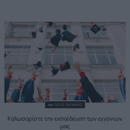
Posted
από
ΤΆΣΟΣ ΠΑΓΚΆΚΗΣ
Καλωσορίστε την εκπαίδευση των εγγονιών
μας