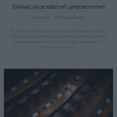
Εκλογές σε μεταβατική, ψηφιακή εποχή
16/05/2023
5 ΛΕΠΤΆ ΑΝΆΓΝΩΣΗ
Τα τελευταία δέκα χρόνια η εκλογική διαδικασία αλλάζει.
Τόσο τα μέσα της ψηφοφορίας όσο και η ίδια η διαδικασία
ψηφιοποιούνται, μια εξέλιξη που θα είναι ακόμα πιο
έντονη τα επόμενα…