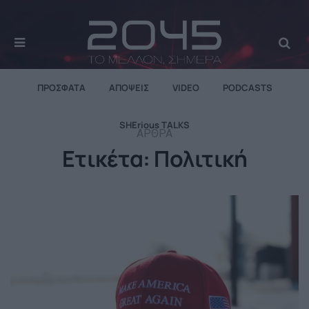
MENU
Se
ΠΡΌΣΦΑΤΑ
ΑΠΌΨΕΙΣ
VIDEO
PODCASTS
SHErious TALKS
ΆΡΘΡΑ
Ετικέτα:
Πολιτική