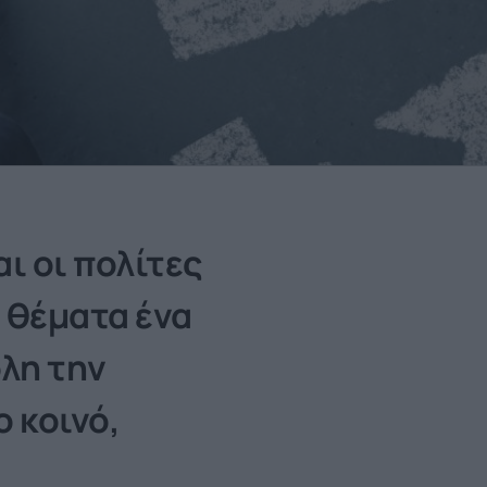
αι οι πολίτες
 θέματα ένα
λη την
 κοινό,