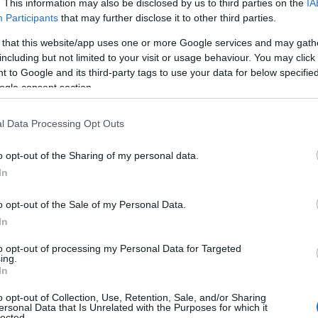
δημιουργεί αντικίνητρα για το κοινό, βιώσιμο, εξ
. This information may also be disclosed by us to third parties on the
IA
Participants
that may further disclose it to other third parties.
κά τη μάθηση, την καινοτομία, και το επιχειρείν
 that this website/app uses one or more Google services and may gath
ότητας και φανατισμού που υπάρχει συχνά γύρ
including but not limited to your visit or usage behaviour. You may click 
σουν μια ατζέντα εξέλιξης, θετικής αλλαγής, και
 to Google and its third-party tags to use your data for below specifi
ogle consent section.
 φοβίζει επιχειρήσεις, κυβερνήσεις και τον κ
Κάνει εύκολο στόχο καθένα και καθετί με το οπο
l Data Processing Opt Outs
 αμάθεια, και φανατισμό που δεν έχουν ένα μόνο
o opt-out of the Sharing of my personal data.
τα ακαλλιέργητα νιάτα είναι πιο επιρρεπή στη σ
In
 κρύβει έντεχνα διάφορα είδη ρατσισμού, πολιτ
o opt-out of the Sale of my Personal Data.
ν αποσταθεροποίηση («να γίνουμε κουλουβάχατ
In
ia, αλλά και στην πραγματική ζωή ή ακόμα και σ
to opt-out of processing my Personal Data for Targeted
αν να προσπαθούν να κλείσουν σύνορα, γέφυρες,
ing.
In
o opt-out of Collection, Use, Retention, Sale, and/or Sharing
ersonal Data that Is Unrelated with the Purposes for which it
lected.