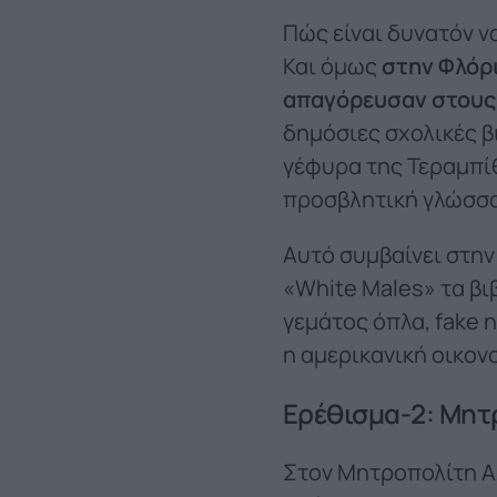
Πώς είναι δυνατόν να
Και όμως
στην Φλόρι
απαγόρευσαν στους
δημόσιες σχολικές β
γέφυρα της Τεραμπίθ
προσβλητική γλώσσα
Αυτό συμβαίνει στην
«White Males» τα βι
γεμάτος όπλα, fake 
η αμερικανική οικον
Ερέθισμα-2: Μητρ
Στον Μητροπολίτη Α