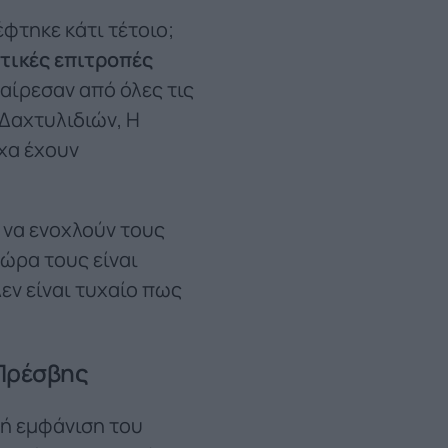
έφτηκε κάτι τέτοιο;
ετικές επιτροπές
αίρεσαν από όλες τις
 Δαχτυλιδιών, Η
χα έχουν
 να ενοχλούν τους
χώρα τους είναι
εν είναι τυχαίο πως
 Πρέσβης
ή εμφάνιση του