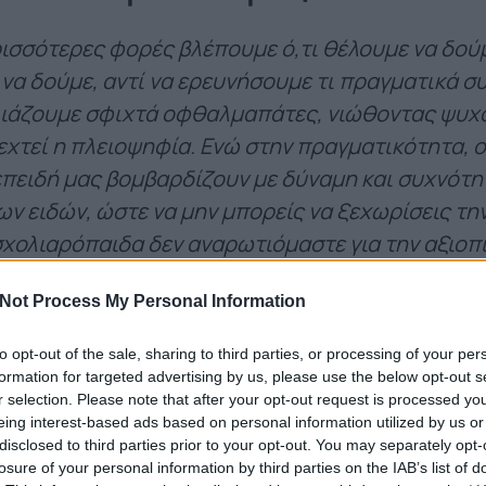
ρισσότερες φορές βλέπουμε ό,τι θέλουμε να δούμε
 να δούμε, αντί να ερευνήσουμε τι πραγματικά συ
ιάζουμε σφιχτά οφθαλμαπάτες, νιώθοντας ψυχ
δεχτεί η πλειοψηφία. Ενώ στην πραγματικότητα,
 επειδή μας βομβαρδίζουν με δύναμη και συχνότη
ων ειδών, ώστε να μην μπορείς να ξεχωρίσεις τη
χολιαρόπαιδα δεν αναρωτιόμαστε για την αξιοπι
 σαν χάπι. Γιατί; Γιατί από τα παιδικά μας χρόν
Not Process My Personal Information
δεχόμαστε, πως η πορεία όλων μας πρέπει να είν
ς η αυθεντία, όπου κι αν βρίσκεται, έχει πάντα δ
to opt-out of the sale, sharing to third parties, or processing of your per
formation for targeted advertising by us, please use the below opt-out s
ς Suzy Kassem αντικατοπτρίζει σε ένα μεγάλο 
r selection. Please note that after your opt-out request is processed y
eing interest-based ads based on personal information utilized by us or
γχρονες κοινωνίες. Δυστυχώς, σε όλη την υφήλ
disclosed to third parties prior to your opt-out. You may separately opt-
Δημιουργεί φόβο. Αναστατώνει και αμφισβητεί ε
losure of your personal information by third parties on the IAB’s list of