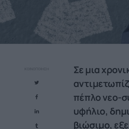
Σε μια χρονι
ΚΟΙΝΟΠΟΊΗΣΗ
αντιμετωπίζ
πέπλο νεο-σ
υφήλιο, δημι
βιώσιμο, εξε