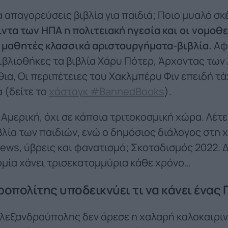
 απαγορεύσεις βιβλία για παιδιά; Ποιο μυαλό σκ
ντα των ΗΠΑ η πολιτειακή ηγεσία και οι νομοθ
 μαθητές κλασσικά αριστουργήματα-βιβλία.
Αφ
ιβλιοθήκες τα βιβλία Χάρυ Πότερ, Άρχοντας των
ια, Οι περιπέτειες του Χακλμπέρυ Φιν επειδή τά
 (δείτε το
χάσταγκ #BannedBooks
).
 Αμερική, όχι σε κάποια τριτοκοσμική χώρα. Λέτε
βλία των παιδιών, ενώ ο δημόσιος διάλογος στη 
news, ύβρεις και φανατισμό; Σκοταδισμός 2022. Δ
ομία χάνει τρισεκατομμύρια κάθε χρόνο…
οπολίτης υποδεικνύει τι να κάνει ένας
λεξανδρούπολης δεν άρεσε η χαλαρή καλοκαιριν