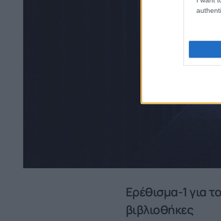
authenti
Ερέθισμα-1 για τ
βιβλιοθήκες