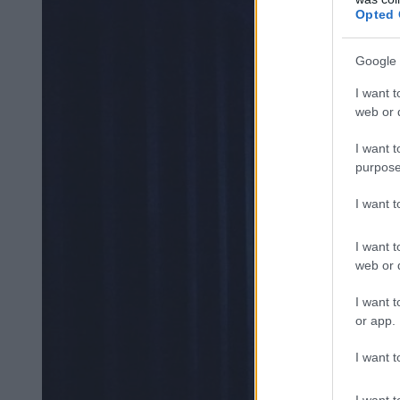
Opted 
Google 
I want t
web or d
I want t
purpose
I want 
I want t
web or d
I want t
or app.
I want t
I want t