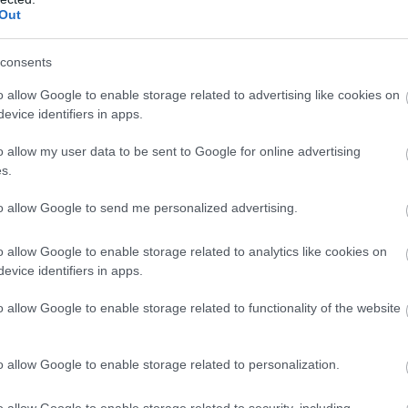
τιαγμένα. Για να ξετυλίξουμε το μίτο αυτών των 
Out
εις. Πρώτον, πώς παράγονται οι πρώτες ύλες π
Δεύτερο, τι συμβαίνει με τα προϊόντα που δεν χ
consents
τά κυριαρχούν ως τα πιο κρίσιμα τεχνολογικά π
o allow Google to enable storage related to advertising like cookies on
evice identifiers in apps.
χνολογική επανάσταση.
o allow my user data to be sent to Google for online advertising
 Περισσότερα, Γρηγορότερα, Καλύτερα
s.
to allow Google to send me personalized advertising.
ών και όλοι οι τρόποι που τα συνθέτουμε, σχημ
ροϊόντα (από οδοντόκρεμες μέχρι αυτοκίνητα, 
o allow Google to enable storage related to analytics like cookies on
 στρώματα μέχρι super-computers) γίνεται για
evice identifiers in apps.
οινή προσπάθεια ανθρώπων και μηχανών που ονο
o allow Google to enable storage related to functionality of the website
μηχανική παραγωγή αγαθών ξεκίνησε πριν από π
ανάσταση και αυτή τη στιγμή βρισκόμαστε σε μ
o allow Google to enable storage related to personalization.
ndustry 4.0). Τι σημαίνει αυτός ο όρος και πως 
ιγράφεται από τα ακόλουθα βίντεο.
o allow Google to enable storage related to security, including