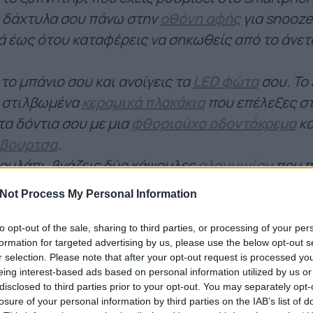
α δάχτυλα σου πάνω στην
οθόνη αφής
για snooze
ά έως ότου καταφέρεις να σηκωθείς από το άνε
ο μπάνιο σου και ανοίγεις τα
LED φώτα
σου. Το
 στιλβωμένα
κεραμικά πλακάκια
που επέλεξες σ
τα δόντια σου με μια
φθοριούχο οδοντόκρεμα
κα
βουρτσα
.
τουλάπι, βγάζεις δύο κάψουλες
αλουμινίου
που π
sso. Βάζεις σε λειτουργία την μηχανή του espre
Not Process My Personal Information
μπουκάλι
γάλα για να συνοδεύσεις τον καφέ σου.
 τηλεόραση τεχνολογίας
LCD
για να ακούς την πρ
to opt-out of the sale, sharing to third parties, or processing of your per
formation for targeted advertising by us, please use the below opt-out s
αι.
r selection. Please note that after your opt-out request is processed y
 αυτοκίνητο σου, φτιαγμένο από
ειδικά κράματα
eing interest-based ads based on personal information utilized by us or
disclosed to third parties prior to your opt-out. You may separately opt-
θανές συγκρούσεις. Οδηγείς προς την εργασία 
losure of your personal information by third parties on the IAB’s list of
 εργασία σου. Το πολυώροφο κτίριο γραφείων α