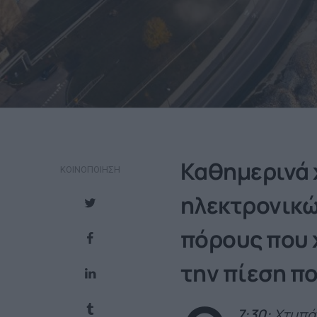
Καθημερινά 
ΚΟΙΝΟΠΟΊΗΣΗ
ηλεκτρονικώ
πόρους που χ
την πίεση π
7:30:
Χτυπά 