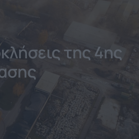
οκλήσεις της 4ης
τασης