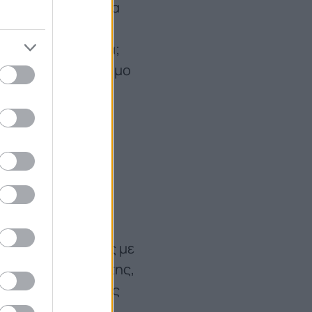
ιστοριών πρέπει να
ου συνθέτουν τα
ρησιμοποιούμε πια;
ροβλήματα στο δρόμο
ατίζουμε και
από κινητά μέχρι
 περισσότερο από
μάζουμε
ερίπου δύο αιώνες με
ια νέα κορύφωση της,
επηρεάζει όλους μας