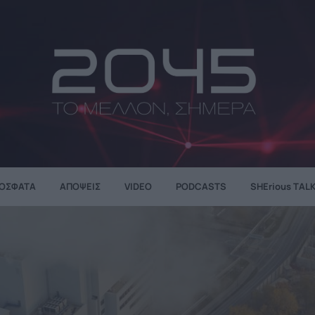
ΌΣΦΑΤΑ
ΑΠΌΨΕΙΣ
VIDEO
PODCASTS
SHErious TAL