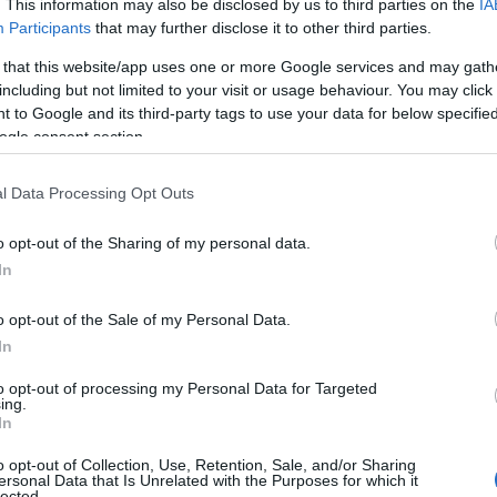
. This information may also be disclosed by us to third parties on the
IA
ι ακόμη και σε μια σεισμογενή χώρα, όπως η Ελλά
Participants
that may further disclose it to other third parties.
.
 that this website/app uses one or more Google services and may gath
including but not limited to your visit or usage behaviour. You may click 
υπολογιστή σου που πριν από λίγες εβδομάδες α
 to Google and its third-party tags to use your data for below specifi
ι σε συνδυασμό με την πρόσφατη εγκατάσταση
ogle consent section.
α συνδεθείς ταχύτατα για το πρώτο online meeti
l Data Processing Opt Outs
ταγραφή σας θυμίζει το ξεκίνημα και της δική
o opt-out of the Sharing of my personal data.
σας να είναι ηλεκτρονικό ρολόι, αντί για το sma
In
 να είναι από λαμπτήρες αλογόνου και να μετακι
ου
το σας. Όμως, σαν πολίτες του 21
αιώνα, είναι β
o opt-out of the Sale of my Personal Data.
In
περιέχει μια πλημμυρίδα προϊόντων και τεχνολ
υτίζουν και προστατεύουν τη ζωή σας.
to opt-out of processing my Personal Data for Targeted
ing.
In
ερνά ποτέ από το μυαλό σας απολαμβάνοντας τα, 
o opt-out of Collection, Use, Retention, Sale, and/or Sharing
 και οι συναρπαστικές (ενίοτε τρομακτικές) ισ
ersonal Data that Is Unrelated with the Purposes for which it
lected.