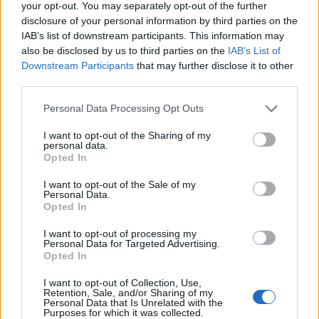
your opt-out. You may separately opt-out of the further
λημμάτων στην Wikipedia ή η σύνταξη λίστας στο
disclosure of your personal information by third parties on the
Spotify.
IAB’s list of downstream participants. This information may
also be disclosed by us to third parties on the
IAB’s List of
Downstream Participants
that may further disclose it to other
third parties.
“Δηλαδή, ο αλτρουισμός δεν
μπορεί να είναι μόνο
Please note that this website/app uses one or more Google
Personal Data Processing Opt Outs
services and may gather and store information including but
παθητικός – το άτομο πρέπει
not limited to your visit or usage behaviour. You may click to
I want to opt-out of the Sharing of my
να μπορεί και να νιώθει ότι
personal data.
grant or deny consent to Google and its third-party tags to
Opted In
προσφέρει ενεργητικά.”
use your data for below specified purposes in below Google
consent section.
I want to opt-out of the Sale of my
Personal Data.
Opted In
Το δεύτερο σημείο μου, αυτό της έλλειψης
I want to opt-out of processing my
αληθινού αλτρουισμού, γίνεται φανερό αν
Personal Data for Targeted Advertising.
Opted In
αναλογιστεί κανείς γιατί ξεκίνησα τότε να γράφω
όλο εκείνο το κείμενο: Επειδή πρώτα ωφελήθηκα
I want to opt-out of Collection, Use,
Retention, Sale, and/or Sharing of my
από το Google Maps στην καθημερινότητά μου.
Personal Data that Is Unrelated with the
Purposes for which it was collected.