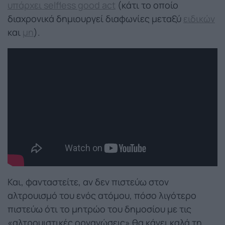
υπάρχει selfless good act
(κάτι το οποίο
διαχρονικά δημιουργεί διαφωνίες μεταξύ
ειδικών
και
μη
).
Και, φανταστείτε, αν δεν πιστεύω στον
αλτρουισμό του ενός ατόμου, πόσο λιγότερο
πιστεύω ότι το μητρώο του δημοσίου με τις
«αλτρουιστικές οργανώσεις» θα κάνει καλά τη