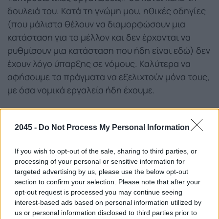
δουλειά του. Κατά τη γνώμη μου, ηθικές οδηγίες
(που μάλιστα θέλουν να διαμορφώσουν μια
κατάσταση για το μέλλον και δεν έρχονται να
ρυθμίσουν μια κατάσταση που ήδη είναι εδώ) δεν
έχουν λόγο ύπαρξης σε νόμους. Καλύτερα να
αφήσουμε τα πράγματα να εξελιχτούν μόνα τους,
με όσα νομικά εργαλεία ήδη έχουμε.
Είμαι τυχερός, επειδή τα δύο παραπάνω σημεία
μου είναι ορατά στο αρχικό μου κείμενο στο
2045 -
Do Not Process My Personal Information
deasy. Εκεί ήδη αναρωτιέμαι αν «καθένας μας
δεν έχει μια ενεργητική και μια παθητική ψηφιακή
If you wish to opt-out of the sale, sharing to third parties, or
processing of your personal or sensitive information for
ηθική υποχρέωση. Παθητική, αφήνοντας για
targeted advertising by us, please use the below opt-out
παράδειγμα τα mobile data του ανοιχτά όσο
section to confirm your selection. Please note that after your
περισσότερο μπορεί. Ενεργητική, κάνοντας
opt-out request is processed you may continue seeing
interest-based ads based on personal information utilized by
ενέργειες για το γενικό ψηφιακό καλό», όπου
us or personal information disclosed to third parties prior to
ενεργητική είναι για παράδειγμα η συγγραφή