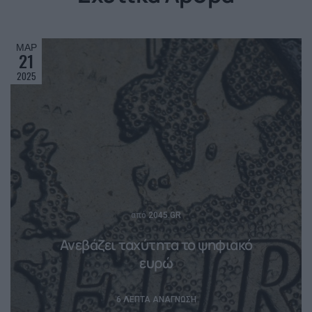
ΜΑΡ
21
2025
Posted
από
2045.GR
Ανεβάζει ταχύτητα το ψηφιακό
ευρώ
6 ΛΕΠΤΆ ΑΝΆΓΝΩΣΗ