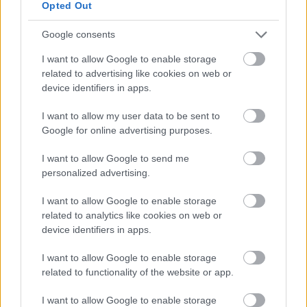
Με άλλα λόγια, πρώτα πήρα κάτι, και μετά
Opted Out
αναρωτήθηκα μήπως πρέπει να δώσω και εγώ
Google consents
κάτι πίσω. Δεν άφησα ανοιχτά τα ωραία mobile
data μου στην κοινωνία, αφήνοντας για
I want to allow Google to enable storage
related to advertising like cookies on web or
παράδειγμα ανοιχτό το Google Maps στο
device identifiers in apps.
παρασκήνιο (background) χωρίς να
ενεργοποιήσω αναζήτηση διαδρομής. Ούτε
I want to allow my user data to be sent to
Google for online advertising purposes.
παίζω την αγαπημένη μου μουσική στο Spotify με
κλειστό τον ήχο.
I want to allow Google to send me
personalized advertising.
Παρότι μπορώ να κατηγορηθώ για αντιγραφή της
Κομισιόν, αφού η διαβούλευση για τον Κανονισμό
I want to allow Google to enable storage
related to analytics like cookies on web or
όπου αναφερόταν ρητά ο ψηφιακός αλτρουισμός,
device identifiers in apps.
είχε ανοίξει λίγες μέρες πριν το κείμενό μου, σας
υπόσχομαι ότι δεν είναι έτσι. Δεν είχα υπόψη μου
I want to allow Google to enable storage
related to functionality of the website or app.
καμία νομική θεμελίωση αυτής της ηθικής
ψηφιακής επιλογής. Ίσα ίσα, είχα κυρίως
I want to allow Google to enable storage