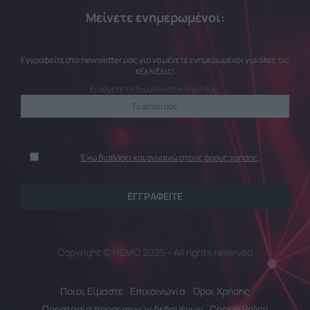
Μείνετε ενημερωμένοι:
Εγγραφείτε στο newsletter μας για να μένετε ενημερωμένοι για όλες τις
εξελίξεις!
Εισάγετε τη διεύθυνση e-mail σας:
Έχω διαβάσει και συναινώ στους όρους χρήσης.
Copyright © NEMO 2025 - All rights reserved
Ποιοι Είμαστε
Επικοινωνία
Όροι Χρήσης
Προστασία προσωπικών δεδομένων
Cookie Policy