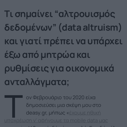
Tι σημαίνει “αλτρουισμός
δεδομένων” (data altruism)
και γιατί πρέπει να υπάρχει
έξω από μητρώα και
ρυθμίσεις για οικονομικά
ανταλλάγματα;
Τ
ον Φεβρουάριο του 2020 είχα
δημοσιεύσει μια σκέψη μου στο
deasy.gr, μήπως «
έχουμε ηθική
υποχρέωση ν’ αφήνουμε τα mobile data μας