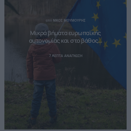
Posted
από
ΝΊΚΟΣ ΜΟΥΜΟΎΡΗΣ
Μικρά βήματα ευρωπαϊκής
αυτονομίας και στο βάθος…
7 ΛΕΠΤΆ ΑΝΆΓΝΩΣΗ