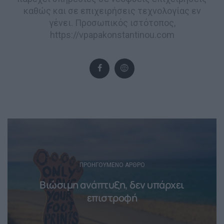
καθώς και σε επιχειρήσεις τεχνολογίας εν
γένει. Προσωπικός ιστότοπος,
https://vpapakonstantinou.com
Post
navigation
ΠΡΟΗΓΟΎΜΕΝΟ ΆΡΘΡΟ
Βιώσιμη ανάπτυξη, δεν υπάρχει
επιστροφή