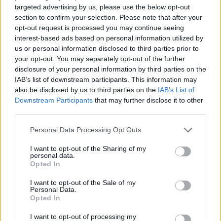
σχεδόν 15%. Όπως αναφέρεται, βασικές -αν και
targeted advertising by us, please use the below opt-out
section to confirm your selection. Please note that after your
αντίρροπες- δυνάμεις είναι τόσο η ανάγκη
opt-out request is processed you may continue seeing
διαχείρισης του εργατικού δυναμικού από τις
interest-based ads based on personal information utilized by
επιχειρήσεις, όσο και η ανάγκη για επικοινωνία
us or personal information disclosed to third parties prior to
και συνεργασία μεταξύ των απομακρυσμένων
your opt-out. You may separately opt-out of the further
disclosure of your personal information by third parties on the
εργαζομένων. «Τα εργαλεία που αξιοποιούν την
IAB’s list of downstream participants. This information may
ατομικότητα των μελών της ομάδας και
also be disclosed by us to third parties on the
IAB’s List of
εστιάζουν ειδικά στις προκλήσεις του σύγχρονου
Downstream Participants
that may further disclose it to other
third parties.
χώρου εργασίας θα είναι πάντα περιζήτητα»
συμπεραίνει η ίδια μελέτη.
Please note that this website/app uses one or more Google
Personal Data Processing Opt Outs
services and may gather and store information including but
not limited to your visit or usage behaviour. You may click to
I want to opt-out of the Sharing of my
personal data.
grant or deny consent to Google and its third-party tags to
Opted In
use your data for below specified purposes in below Google
consent section.
I want to opt-out of the Sale of my
Personal Data.
Opted In
I want to opt-out of processing my