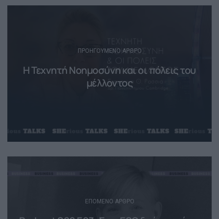
Post
navigation
ΠΡΟΗΓΟΎΜΕΝΟ ΆΡΘΡΟ
Η Τεχνητή Νοημοσύνη και οι πόλεις του
μέλλοντος
ΕΠΌΜΕΝΟ ΆΡΘΡΟ