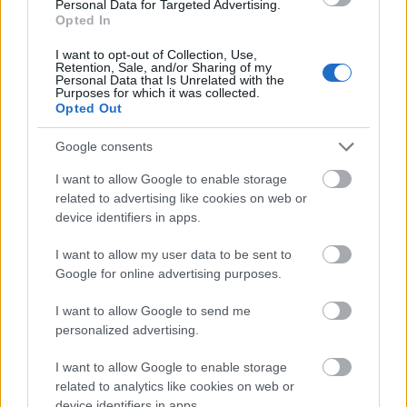
Personal Data for Targeted Advertising.
Opted In
I want to opt-out of Collection, Use,
Retention, Sale, and/or Sharing of my
Personal Data that Is Unrelated with the
Purposes for which it was collected.
Opted Out
Τεχνολογίες, όπως η τεχνητή νοημοσύνη και το
Machine Learning, που χρησιμοποιούνται για να
Google consents
κάνουν μια εις βάθος ανάλυση των δεδομένων, να
I want to allow Google to enable storage
τα μετατρέψουν σε πρακτικές ιδέες και να
related to advertising like cookies on web or
μεγιστοποιήσουν την παραγωγικότητα των
device identifiers in apps.
επιχειρήσεων αναμένεται να παίξουν καταλυτικό
I want to allow my user data to be sent to
ρόλο. Επιπρόσθετα, η μεταφορά αυτών των
Google for online advertising purposes.
πλατφορμών στο cloud βελτιώνει τη
I want to allow Google to send me
συνδεσιμότητα, καθιστώντας κάθε λογής
personalized advertising.
έγγραφα και αρχεία διαθέσιμα στο διαδίκτυο,
παρέχοντας τη δυνατότητα κοινής χρήσης
I want to allow Google to enable storage
δεδομένων σε πραγματικό χρόνο.
related to analytics like cookies on web or
device identifiers in apps.