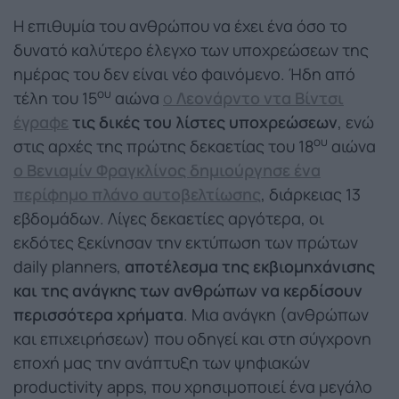
Η επιθυμία του ανθρώπου να έχει ένα όσο το
δυνατό καλύτερο έλεγχο των υποχρεώσεων της
ημέρας του δεν είναι νέο φαινόμενο. Ήδη από
ου
τέλη του 15
αιώνα
ο
Λεονάρντο ντα Βίντσι
έγραφε
τις δικές του λίστες υποχρεώσεων
, ενώ
ου
στις αρχές της πρώτης δεκαετίας του 18
αιώνα
ο Βενιαμίν Φραγκλίνος δημιούργησε ένα
περίφημο πλάνο αυτοβελτίωσης
, διάρκειας 13
εβδομάδων. Λίγες δεκαετίες αργότερα, οι
εκδότες ξεκίνησαν την εκτύπωση των πρώτων
daily planners,
αποτέλεσμα της εκβιομηχάνισης
και της ανάγκης των ανθρώπων να κερδίσουν
περισσότερα χρήματα
. Μια ανάγκη (ανθρώπων
και επιχειρήσεων) που οδηγεί και στη σύγχρονη
εποχή μας την ανάπτυξη των ψηφιακών
productivity apps, που χρησιμοποιεί ένα μεγάλο