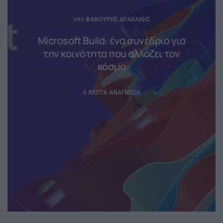
Posted
από
ΦΑΝΟΎΡΗΣ ΔΡΑΚΆΚΗΣ
Microsoft Build: ένα συνέδριο για
την κοινότητα που αλλάζει τον
κόσμο
6 ΛΕΠΤΆ ΑΝΆΓΝΩΣΗ