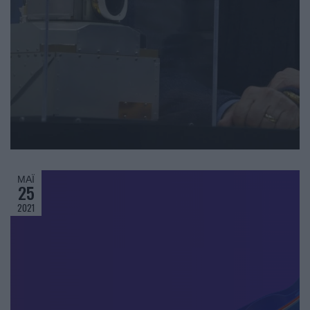
ΜΆΙ
25
2021