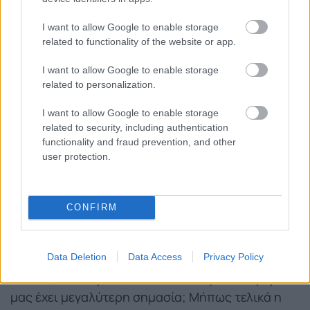
Μήπως να κάνουμε ένα βήμα πίσω;
I want to allow Google to enable storage
related to functionality of the website or app.
Προφανώς η τεχνολογία και οι εφαρμογές της
I want to allow Google to enable storage
αποτελούν ένα σημαντικό βοηθητικό εργαλείο,
related to personalization.
ωστόσο υπάρχει και ο αντίλογος, ο οποίος
σχετίζεται με τον τρόπο που αξιολογείται η
I want to allow Google to enable storage
απόδοση. Άνθρωποι, όπως ο Κώστας και
related to security, including authentication
functionality and fraud prevention, and other
οργανισμοί μικρού μεγέθους, όπως το γραφείο
user protection.
του, χρειάζονται πάντα την τεχνολογία να τους
πει πόσο αποτελεσματική ήταν η μέρα τους;
Μήπως αντί για πόσα πράγματα έχουμε κάνει,
CONFIRM
κάνοντας «τικ σε ψηφιακά κουτάκια», έχει
μεγαλύτερο νόημα να στραφούμε σε
Data Deletion
Data Access
Privacy Policy
παραμέτρους που έχουν μεγαλύτερο νόημα;
Μήπως το αν ήμασταν πιο καινοτόμοι στη μέρα
μας έχει μεγαλύτερη σημασία; Μήπως τελικά η