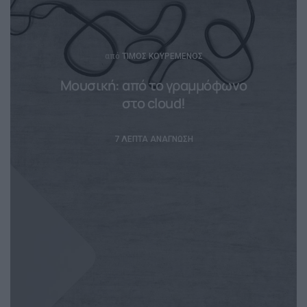
Posted
από
ΤΊΜΟΣ ΚΟΥΡΕΜΈΝΟΣ
Μουσική: από το γραμμόφωνο
στο cloud!
7 ΛΕΠΤΆ ΑΝΆΓΝΩΣΗ