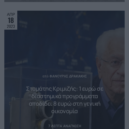
ΑΠΡ
18
2023
Posted
από
ΦΑΝΟΎΡΗΣ ΔΡΑΚΆΚΗΣ
Σταμάτης Κριμιζής: 1 ευρώ σε
διαστημικά προγράμματα
αποδίδει 8 ευρώ στη γενική
οικονομία
7 ΛΕΠΤΆ ΑΝΆΓΝΩΣΗ