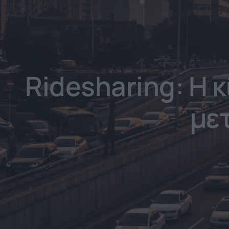
Ridesharing: Η κ
με