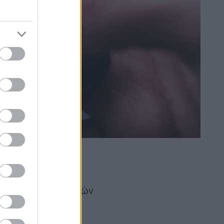
βάτες σε πολλές
ι τον νομικό
ού οδικών διαδρομών
 αυτές; Κι όμως,
θεί: την