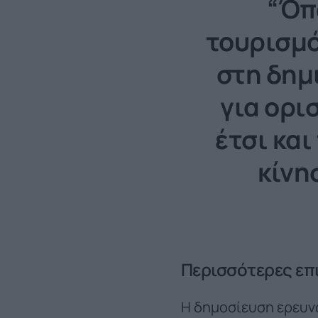
“Όπω
τουρισμό
στη δημ
για ορι
έτσι και
κίνη
Περισσότερες επ
Η δημοσίευση ερευνώ