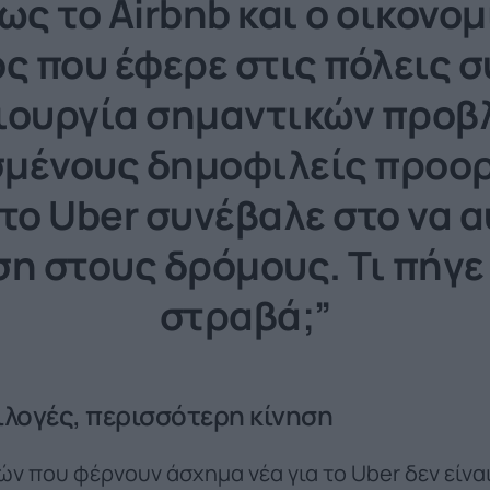
ς το Airbnb και ο οικονο
ς που έφερε στις πόλεις 
ιουργία σημαντικών προ
σμένους δημοφιλείς προο
 το Uber συνέβαλε στο να 
ση στους δρόμους. Τι πήγε
στραβά;”
ιλογές, περισσότερη κίνηση
ν που φέρνουν άσχημα νέα για το Uber δεν είναι 