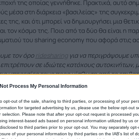
εποχή της οποίας γεννήθηκε. Πρακτικά, αυτό ση
ύς μέσα στη διάρκεια «βασιλείας» της συγκεκριμ
ες της, και ότι μπορεί να δημιουργήσει μια θετι
αι τον κόσμο της. Ποιο από τα δύο θα είναι η π
ομματιού του sharing economy που αφορά στις ασ
υμε τον όρο
ridesharing
για να περιγράψουμε υπ
ου επιτρέπουν σε ιδιώτες κατόχους αυτοκινήτων, 
τις υπηρεσίες τους προς μίσθωση από το επιβατ
Not Process My Personal Information
ή ιστορία που μπορεί να γίνει χειρότερη
to opt-out of the sale, sharing to third parties, or processing of your per
formation for targeted advertising by us, please use the below opt-out s
r selection. Please note that after your opt-out request is processed y
eing interest-based ads based on personal information utilized by us or
disclosed to third parties prior to your opt-out. You may separately opt-
losure of your personal information by third parties on the IAB’s list of