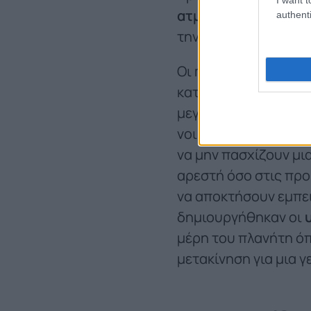
ατμοσφαιρική ρύπα
authenti
την αρχή.
Οι millennials, μια 
κατανοηθούν τις ιδια
μεγάλες επιθυμίες 
νοικιάζουν ή να χρησ
να μην πασχίζουν μια
αρεστή όσο στις προ
να αποκτήσουν εμπει
δημιουργήθηκαν οι
μέρη του πλανήτη όπ
μετακίνηση για μια γ