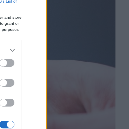
B’s List of
er and store
to grant or
ed purposes