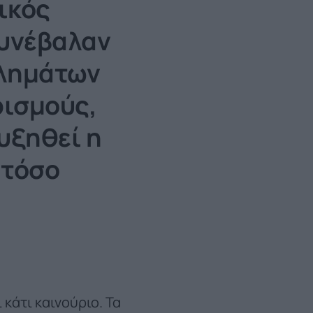
μικός
συνέβαλαν
βλημάτων
ρισμούς,
αυξηθεί η
 τόσο
κάτι καινούριο. Τα