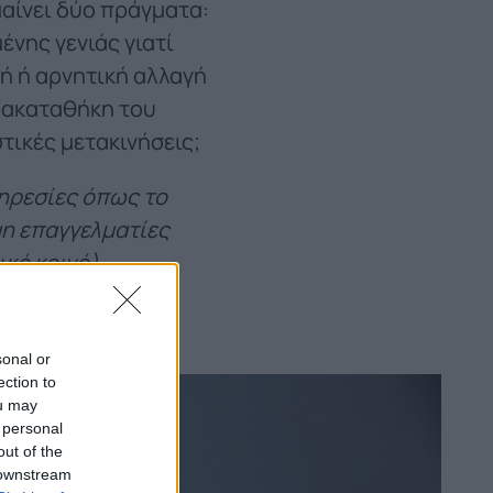
μαίνει δύο πράγματα:
ένης γενιάς γιατί
κή ή αρνητική αλλαγή
αρακαταθήκη του
τικές μετακινήσεις;
ηρεσίες όπως το
μη επαγγελματίες
ικό κοινό)
sonal or
ection to
ou may
 personal
out of the
 downstream