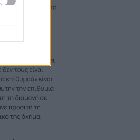
ως, τα πράγματα από
 προσπάθεια να
ε μία από τις πιο
ls προτιμούν να
τι ή αυτοκίνητο και
 δεν τους είναι
κά επιθυμούν είναι
αυτήν την επιθυμία
τή τη διαμονή σε
ανε προσιτή τη
δικό της όχημα.