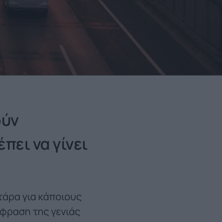
ούν
πει να γίνει
τάρα για κάποιους
κφραση της γενιάς