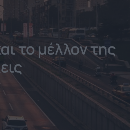
και το μέλλον της
εις