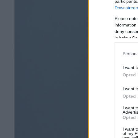
participants
Downstream 
Please note
information 
deny consent
in below Go
Persona
I want t
Opted 
I want t
Opted 
I want 
Advertis
Opted 
I want t
of my P
was col