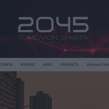
ΌΣΦΑΤΑ
ΑΠΌΨΕΙΣ
VIDEO
PODCASTS
SHErious TAL