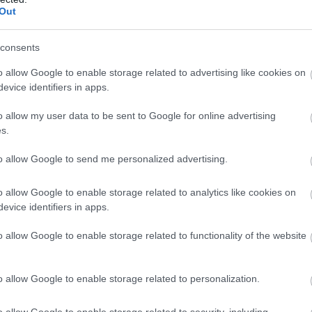
Out
consents
o allow Google to enable storage related to advertising like cookies on
evice identifiers in apps.
o allow my user data to be sent to Google for online advertising
s.
to allow Google to send me personalized advertising.
o allow Google to enable storage related to analytics like cookies on
evice identifiers in apps.
 για ανάρμοστες συμπεριφορές οδηγών προς επι
o allow Google to enable storage related to functionality of the website
ον πόλεμο από επαγγελματίες αυτοκινητιστές κα
φέρει η λειτουργία των υπηρεσιών διαμοιρασμ
o allow Google to enable storage related to personalization.
ft
, τι άλλο αρνητικό μπορεί άραγε να συνδεθεί με
το οποίο στη θεωρία θα βοηθούσαν να καταπολεμη
o allow Google to enable storage related to security, including