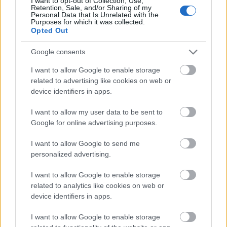
I want to opt-out of Collection, Use,
Retention, Sale, and/or Sharing of my
Personal Data that Is Unrelated with the
Purposes for which it was collected.
Opted Out
Posted
από
ΦΑΝΟΎΡΗΣ ΔΡΑΚΆΚΗΣ
Google consents
Podcast S02 E02: H κρισιμότητα του
I want to allow Google to enable storage
ελέγχου της ποιότητας του software για τις
related to advertising like cookies on web or
επιχειρήσεις
device identifiers in apps.
04/11/2021
2 ΛΕΠΤΆ ΑΝΆΓΝΩΣΗ
I want to allow my user data to be sent to
Google for online advertising purposes.
Με τις ψηφιακές υπηρεσίες να αποτελούν πλέον βασικό
I want to allow Google to send me
πυλώνα επιχειρηματικής λειτουργίας και ταυτόχρονα να
personalized advertising.
χρησιμοποιούνται μαζικά από τους καταναλωτές, οι
επιχειρήσεις καλούνται να πραγματοποιούν συστηματικό
I want to allow Google to enable storage
έλεγχο της ποιότητας του software…
related to analytics like cookies on web or
device identifiers in apps.
I want to allow Google to enable storage