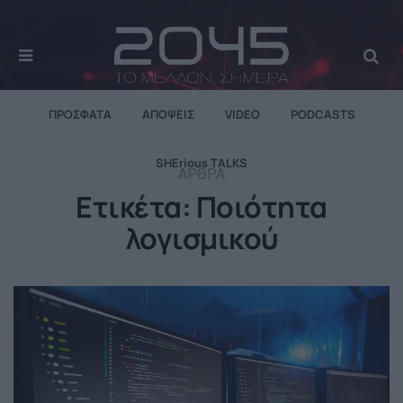
MENU
Se
ΠΡΌΣΦΑΤΑ
ΑΠΌΨΕΙΣ
VIDEO
PODCASTS
SHErious TALKS
ΆΡΘΡΑ
Ετικέτα:
Ποιότητα
λογισμικού