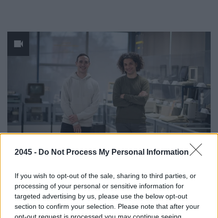
2045 -
Do Not Process My Personal Information
Posted
από
ΦΑΝΟΎΡΗΣ ΔΡΑΚΆΚΗΣ
If you wish to opt-out of the sale, sharing to third parties, or
processing of your personal or sensitive information for
H ποιότητα του software είναι
targeted advertising by us, please use the below opt-out
ανταγωνιστικό πλεονέκτημα για τις
section to confirm your selection. Please note that after your
opt-out request is processed you may continue seeing