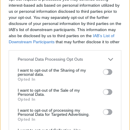
επιχειρήσεις (vid)
interest-based ads based on personal information utilized by
us or personal information disclosed to third parties prior to
03/02/2022
1 ΛΕΠΤΆ ΑΝΆΓΝΩΣΗ
your opt-out. You may separately opt-out of the further
disclosure of your personal information by third parties on the
Συζητάμε με τον Γιάννη Κανελλόπουλο και τον Άλεξ
IAB’s list of downstream participants. This information may
Ζαχαρόπουλο από την Code 4 Thought για τη σημασία του
also be disclosed by us to third parties on the
IAB’s List of
ελέγχου της ποιότητας του software που παράγουν οι
Downstream Participants
that may further disclose it to other
επιχειρήσεις, αλλά και την…
third parties.
Please note that this website/app uses one or more Google
Personal Data Processing Opt Outs
services and may gather and store information including but
not limited to your visit or usage behaviour. You may click to
I want to opt-out of the Sharing of my
personal data.
grant or deny consent to Google and its third-party tags to
Opted In
use your data for below specified purposes in below Google
consent section.
I want to opt-out of the Sale of my
Personal Data.
Opted In
I want to opt-out of processing my
Personal Data for Targeted Advertising.
Opted In