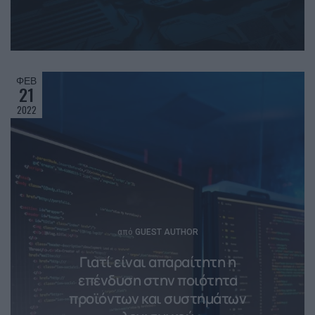
ΦΕΒ
21
2022
Posted
από
GUEST AUTHOR
Γιατί είναι απαραίτητη η
επένδυση στην ποιότητα
προϊόντων και συστημάτων