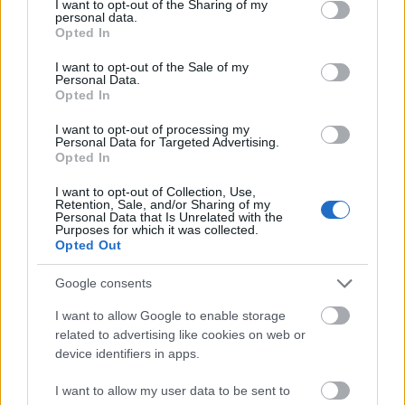
not limited to your visit or usage behaviour. You may click to
I want to opt-out of the Sharing of my
personal data.
ερωτήσεις
grant or deny consent to Google and its third-party tags to
Opted In
use your data for below specified purposes in below Google
consent section.
I want to opt-out of the Sale of my
Personal Data.
Opted In
I want to opt-out of processing my
Personal Data for Targeted Advertising.
Opted In
I want to opt-out of Collection, Use,
Retention, Sale, and/or Sharing of my
Personal Data that Is Unrelated with the
Purposes for which it was collected.
ΕΠΌΜΕΝΟ ΆΡΘΡΟ
Opted Out
Τι είναι το Metaverse και γιατί όλοι
Google consents
μιλούν γι’ αυτό τελευταία;
I want to allow Google to enable storage
related to advertising like cookies on web or
device identifiers in apps.
I want to allow my user data to be sent to