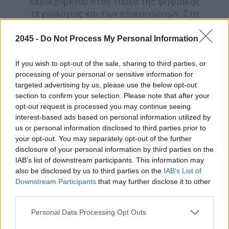
περιεχομένου στον τομέα της ψηφιακής
τεχνολογίας και των επικοινωνιών. Στη
διαδρομή αυτή έχει συνεργαστεί με
παραδοσιακά και online ενημερωτικά Μέσα
2045 -
Do Not Process My Personal Information
αλλά και εταιρείες, ενώ από το 2010 όταν και
συν-ίδρυσε το Deasy.gr, το υπηρετεί μέχρι και
If you wish to opt-out of the sale, sharing to third parties, or
σήμερα από τη θέση του αρχισυντάκτη.
processing of your personal or sensitive information for
targeted advertising by us, please use the below opt-out
section to confirm your selection. Please note that after your
opt-out request is processed you may continue seeing
interest-based ads based on personal information utilized by
us or personal information disclosed to third parties prior to
your opt-out. You may separately opt-out of the further
disclosure of your personal information by third parties on the
Post
IAB’s list of downstream participants. This information may
also be disclosed by us to third parties on the
IAB’s List of
navigation
Downstream Participants
that may further disclose it to other
third parties.
ΠΡΟΗΓΟΎΜΕΝΟ ΆΡΘΡΟ
Please note that this website/app uses one or more Google
Personal Data Processing Opt Outs
services and may gather and store information including but
Ανδρική υπογονιμότητα: 10 κρίσιμες