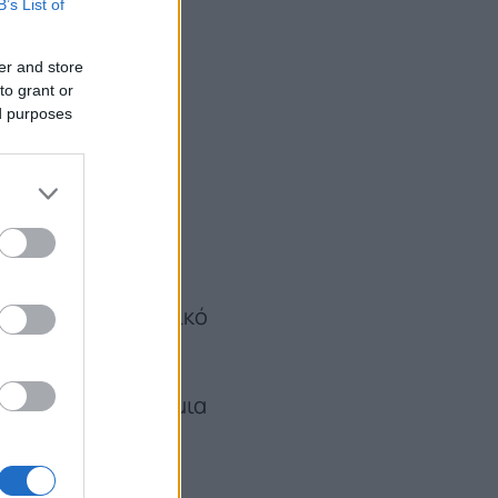
ει και να
B’s List of
εμείς δεν
er and store
to grant or
όν.”
ed purposes
αμβανόμαστε ως
θμό με την
 απλά λόγια,
ray
: “είναι ένα μαγικό
ng”.
μήπως είναι άλλη μια
 μάλιστα, που