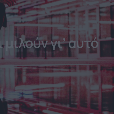
ι μιλούν γι’ αυτό