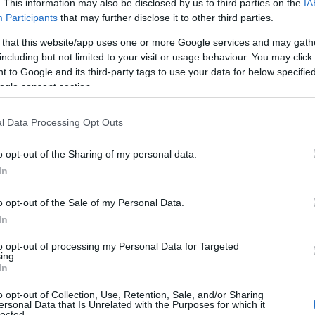
μος που συνεχίζει να υπάρχ
. This information may also be disclosed by us to third parties on the
IA
Participants
that may further disclose it to other third parties.
εί διαρκώς, ακόμη κι όταν 
 that this website/app uses one or more Google services and may gath
including but not limited to your visit or usage behaviour. You may click 
αστε συνδεδεμένοι σε αυτ
 to Google and its third-party tags to use your data for below specifi
ogle consent section.
l Data Processing Opt Outs
ου Metaverse από αυτό που μέχρι σήμερα αντιλ
o opt-out of the Sharing of my personal data.
ι πως
“διασταυρώνεται” σε πολύ μεγαλύτερο βα
In
διάσταση της ζωής μας.
Ή για να το πούμε με πιο
ιασκεδαστικό ορισμό της ακαδημαϊκού
Janet Mur
o opt-out of the Sale of my Personal Data.
 τα παιγνιώδη χαρακτηριστικά του Animal Crossi
In
to opt-out of processing my Personal Data for Targeted
ημιουργείται είναι: είναι αυτό το μέλλον μας ή 
ing.
In
ι;
o opt-out of Collection, Use, Retention, Sale, and/or Sharing
ersonal Data that Is Unrelated with the Purposes for which it
ook ποντάρει στο πρώτο ενδεχόμενο. Τόσο πολύ
lected.