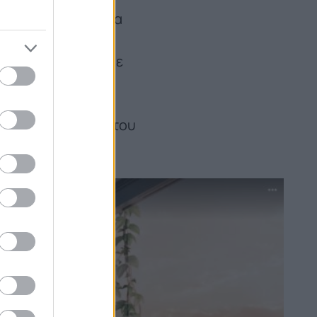
ιμαστεί για τη νέα
σίασε μια έκδοση
ε τη συνεργασία με
κότητας
, και τέλος
 το ανθρώπινο
οπό την ανάπτυξη του