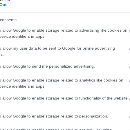
Out
ιρεία του πρέπει να αλλάξει όνομα για να προετο
. Τους τελευταίους μήνες η εταιρεία του παρου
consents
 συνεδριάσεων (
Horizon Workrooms
), ανακοίνωσ
o allow Google to enable storage related to advertising like cookies on
 παραγωγή
γυαλιών ηλίου επαυξημένης πραγματι
evice identifiers in apps.
 αλλάζει το όνομά της σε Meta και θα ενισχύσει
o allow my user data to be sent to Google for online advertising
υρώπη με 10.000 επιπλέον εργαζόμενους, με σκ
s.
to allow Google to send me personalized advertising.
o allow Google to enable storage related to analytics like cookies on
evice identifiers in apps.
o allow Google to enable storage related to functionality of the website
o allow Google to enable storage related to personalization.
o allow Google to enable storage related to security, including