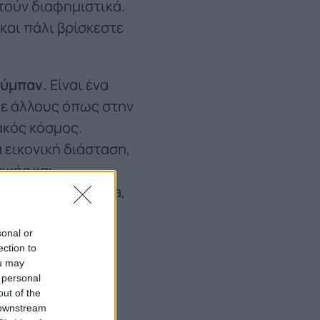
τούν διαφημιστικά.
 και πάλι βρίσκεστε
σύμπαν.
Είναι ένα
με άλλους όπως στην
ακός κόσμος.
 εικονική διάσταση,
ικής και
 των social media,
υργηθεί αυτή η
sonal or
ection to
ou may
 personal
off, είναι
out of the
 downstream