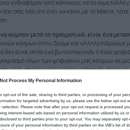
χει ενδιαφέρον από κάποιους να το εκμεταλλευ
σας σάς λέει ότι έχει να κάνει με το Matrix, τότε
ση.
ένα σύμπαν μετά το πραγματικό, είναι ένα μετα
ονικών κόσμων όπου ζούμε και αλληλεπιδρούμε 
ά δεν είναι απλά ένα βιντεοπαιχνίδι ή ένας ψηφι
υγκερασμό όλων των ψηφιακών μας κόσμων σε μια
η χάρη στις τεχνολογίες του Internet, της εικον
ικότητας (που πλέον έχουν ωριμάσε)ι, αλλά και
Not Process My Personal Information
ν και του blockchain που επιτρέπουν να δημιο
τα.
to opt-out of the sale, sharing to third parties, or processing of your per
formation for targeted advertising by us, please use the below opt-out s
r selection. Please note that after your opt-out request is processed y
eing interest-based ads based on personal information utilized by us or
esrse δεν έχει πλήκτρο on/
disclosed to third parties prior to your opt-out. You may separately opt-
losure of your personal information by third parties on the IAB’s list of