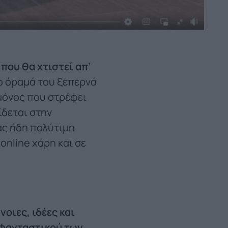
 που θα χτιστεί απ’
το όραμά του ξεπερνά
ο μόνος που στρέφει
ίδεται στην
ας ήδη πολύτιμη
online χάρη και σε
νοιες, ιδέες και
υ φανταστικού των