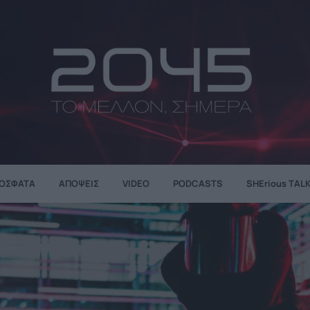
ΌΣΦΑΤΑ
ΑΠΌΨΕΙΣ
VIDEO
PODCASTS
SHErious TAL