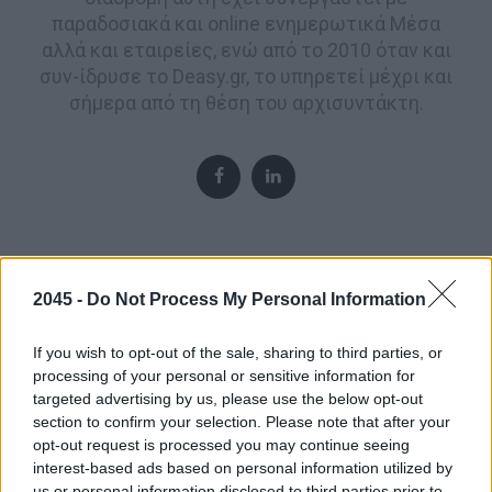
παραδοσιακά και online ενημερωτικά Μέσα
αλλά και εταιρείες, ενώ από το 2010 όταν και
συν-ίδρυσε το Deasy.gr, το υπηρετεί μέχρι και
σήμερα από τη θέση του αρχισυντάκτη.
Post
2045 -
Do Not Process My Personal Information
navigation
If you wish to opt-out of the sale, sharing to third parties, or
processing of your personal or sensitive information for
targeted advertising by us, please use the below opt-out
ΠΡΟΗΓΟΎΜΕΝΟ ΆΡΘΡΟ
section to confirm your selection. Please note that after your
Ένα, δύο, τρία, πολλά διαδίκτυα
opt-out request is processed you may continue seeing
interest-based ads based on personal information utilized by
us or personal information disclosed to third parties prior to