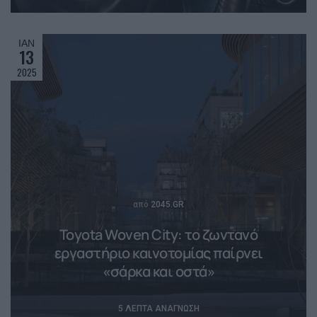
ΙΑΝ
13
2025
Posted
από
2045.GR
Toyota Woven City: το ζωντανό
εργαστήριο καινοτομίας παίρνει
«σάρκα και οστά»
5 ΛΕΠΤΆ ΑΝΆΓΝΩΣΗ