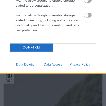
I want to allow Google to enable storage
13 ΛΕΠΤΆ ΑΝΆΓΝΩΣΗ
related to personalization.
I want to allow Google to enable storage
related to security, including authentication
functionality and fraud prevention, and other
user protection.
CONFIRM
Data Deletion
Data Access
Privacy Policy
ΔΕΚ
30
2022