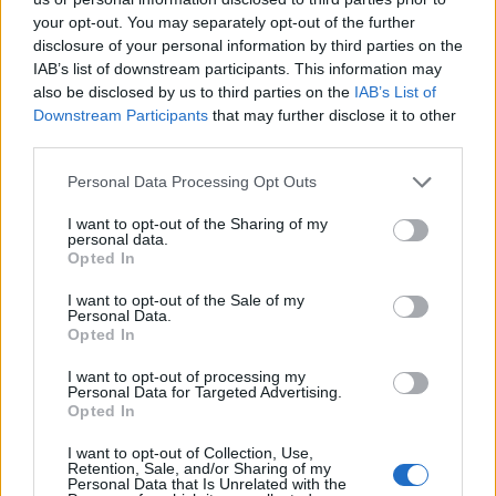
your opt-out. You may separately opt-out of the further
disclosure of your personal information by third parties on the
IAB’s list of downstream participants. This information may
also be disclosed by us to third parties on the
IAB’s List of
Downstream Participants
that may further disclose it to other
third parties.
Please note that this website/app uses one or more Google
Personal Data Processing Opt Outs
services and may gather and store information including but
not limited to your visit or usage behaviour. You may click to
I want to opt-out of the Sharing of my
ΕΠΌΜΕΝΟ ΆΡΘΡΟ
personal data.
grant or deny consent to Google and its third-party tags to
Opted In
Οι υλικές και περιβαλλοντικές
use your data for below specified purposes in below Google
προκλήσεις της 4ης Βιομηχανικής
consent section.
I want to opt-out of the Sale of my
Personal Data.
Επανάστασης
Opted In
I want to opt-out of processing my
Personal Data for Targeted Advertising.
Opted In
I want to opt-out of Collection, Use,
Retention, Sale, and/or Sharing of my
Personal Data that Is Unrelated with the