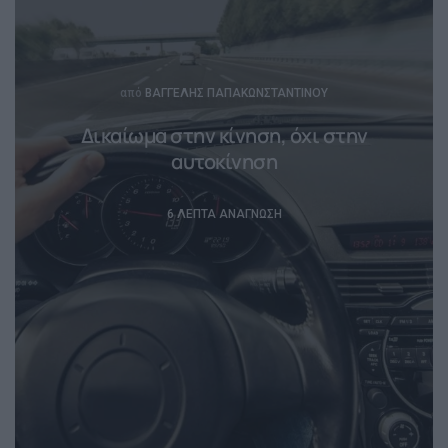
Posted
από
ΒΑΓΓΈΛΗΣ ΠΑΠΑΚΩΝΣΤΑΝΤΊΝΟΥ
Δικαίωμα στην κίνηση, όχι στην
αυτοκίνηση
6 ΛΕΠΤΆ ΑΝΆΓΝΩΣΗ