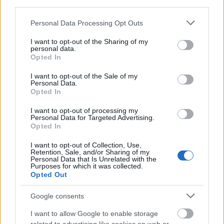
third parties.
με chips της Nvidia.
Please note that this website/app uses one or more Google
Personal Data Processing Opt Outs
services and may gather and store information including but
Ένα άλλο παράδειγμα: Η OpenAI θα συνεργαστεί
not limited to your visit or usage behaviour. You may click to
I want to opt-out of the Sharing of my
και με την AMD. Θα αναπτύξει data centers
personal data.
grant or deny consent to Google and its third-party tags to
Opted In
ισχύος 6 GW με ολοκληρωμένα κυκλώματα της
use your data for below specified purposes in below Google
εταιρείας που ήταν στο παρελθόν ανταγωνιστής
consent section.
I want to opt-out of the Sale of my
Personal Data.
της Intel και είναι σήμερα ανταγωνιστής της
Opted In
Nvidia. Βάσει της συμφωνίας, η OpenAI θα
I want to opt-out of processing my
αποκτήσει υπό όρους έως και το 10% της AMD.
Personal Data for Targeted Advertising.
Opted In
Μάλιστα, ένας από τους όρους για την πλήρη
υλοποίηση αυτής της επένδυσης είναι η μετοχή
I want to opt-out of Collection, Use,
Retention, Sale, and/or Sharing of my
της AMD να φτάσει τα 600 δολάρια. Σήμερα
Personal Data that Is Unrelated with the
Purposes for which it was collected.
βρίσκεται στην περιοχή των 160-170 δολαρίων.
Opted Out
Τέτοιου είδους «κυκλικές» συμφωνίες είναι
Google consents
αρκετά εκτεθειμένες στην περίπτωση που σκάσει
I want to allow Google to enable storage
η φούσκα. Αν βέβαια υπάρχει φούσκα.