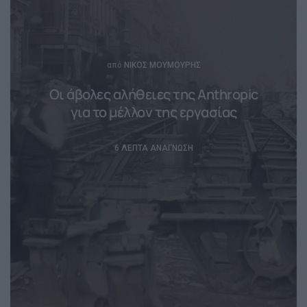
Posted
από
ΝΊΚΟΣ ΜΟΥΜΟΎΡΗΣ
Οι άβολες αλήθειες της Anthropic
για το μέλλον της εργασίας
6 ΛΕΠΤΆ ΑΝΆΓΝΩΣΗ