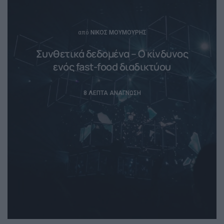
Posted
από
ΝΊΚΟΣ ΜΟΥΜΟΎΡΗΣ
Συνθετικά δεδομένα – Ο κίνδυνος
ενός fast-food διαδικτύου
8 ΛΕΠΤΆ ΑΝΆΓΝΩΣΗ