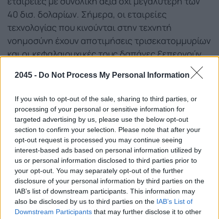
εταιρείες με συνολική αξία όχι μεγαλύτερη των
40 δισ. δολαρίων. Σήμερα, οι εταιρείες
τεχνολογίας που κινούνται στην τεχνητή
νοημοσύνη έχουν αποτιμήσεις τρισεκατομμυρίων
και οι κεφαλαιουχικές τους δαπάνες ξεπερνούν
τα 500 δισ. δολάρια.
2045 -
Do Not Process My Personal Information
Καλά τα λέει, ίσως, ο Huang αλλά το τοπίο δεν
If you wish to opt-out of the sale, sharing to third parties, or
είναι ανέφελο και σε αυτό δεν συνηγορούν μόνο
processing of your personal or sensitive information for
οι ανησυχίες φορέων όπως το ΔΝΤ ή η Τράπεζα
targeted advertising by us, please use the below opt-out
της Αγγλίας.
section to confirm your selection. Please note that after your
opt-out request is processed you may continue seeing
Οι πρόσφατες συμφωνίες της OpenAI και της
interest-based ads based on personal information utilized by
us or personal information disclosed to third parties prior to
Nvidia βρίσκονται επίσης στο επίκεντρο κριτικής.
your opt-out. You may separately opt-out of the further
Για παράδειγμα, η Nvidia θα επενδύσει έως και
disclosure of your personal information by third parties on the
100 δισ. δολάρια στην OpenAI, ώστε αυτή να
IAB’s list of downstream participants. This information may
also be disclosed by us to third parties on the
IAB’s List of
αναπτύξει μια σειρά από data centers. Η OpenAI
Downstream Participants
that may further disclose it to other
δεσμεύτηκε ότι θα εξοπλίσει αυτές τις μονάδες