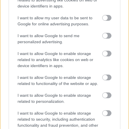
related to advertising like cookies on web or
device identifiers in apps.
Ίσως μια απάντηση να βρούμε, τελικά, στα
οικονομικά αποτελέσματα εταιρειών όπως η
I want to allow my user data to be sent to
Google for online advertising purposes.
OpenAI
. Στο πρώτο εξάμηνο του 2025 τα έσοδα
της εταιρείας έφτασαν τα 4,3 δισ. δολάρια,
I want to allow Google to send me
αυξημένα κατά 16% σε σχέση με την αντίστοιχη
personalized advertising.
περίοδο του 2024. Παράλληλα, για
I want to allow Google to enable storage
δραστηριότητες έρευνας και ανάπτυξης ξόδεψε
related to analytics like cookies on web or
6,7 δισ. δολάρια, ενώ διατηρεί αποθέματα ύψους
device identifiers in apps.
17,5 δισ. δολαρίων σε μετρητά και χρεόγραφα.
I want to allow Google to enable storage
related to functionality of the website or app.
Μια άλλη διάσταση αναδεικνύει η Mary Daly,
στέλεχος της Ομοσπονδιακής Τράπεζας των ΗΠΑ
I want to allow Google to enable storage
που μίλησε στο Axios για το θέμα. «Ακόμα και αν
related to personalization.
οι επενδυτές δεν αποκομίσουν όλες τις
I want to allow Google to enable storage
αποδόσεις που οι πρώτοι ενθουσιώδεις
related to security, including authentication
πιστεύουν όταν επενδύουν, αυτό δεν μας αφήνει
functionality and fraud prevention, and other