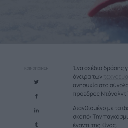
Ένα σχέδιο δράσης γ
ΚΟΙΝΟΠΟΊΗΣΗ
όνειρα των
τεχνοευα
ανησυχία στο σύνολο
πρόεδρος Ντόναλντ 
Διανθισμένο με τα ιδ
σκοπό: Την παγκόσμι
έναντι της Κίνας.