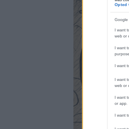
Opted 
Google 
I want t
web or d
I want t
purpose
I want 
I want t
web or d
I want t
or app.
I want t
I want t