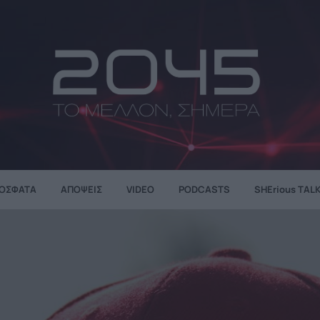
ΌΣΦΑΤΑ
ΑΠΌΨΕΙΣ
VIDEO
PODCASTS
SHErious TAL