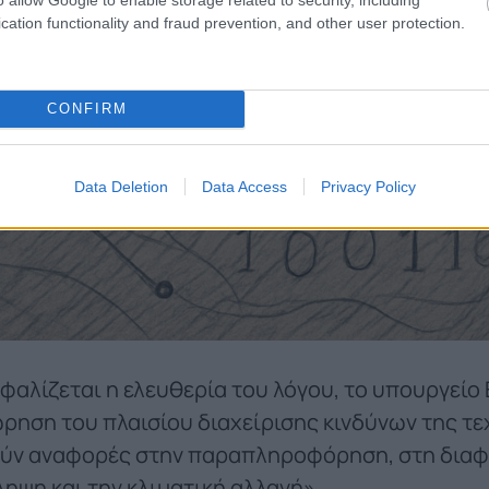
cation functionality and fraud prevention, and other user protection.
CONFIRM
Data Deletion
Data Access
Privacy Policy
φαλίζεται η ελευθερία του λόγου, το υπουργείο
ρηση του πλαισίου διαχείρισης κινδύνων της τ
ύν αναφορές στην παραπληροφόρηση, στη διαφο
ληψη και την κλιματική αλλαγή».