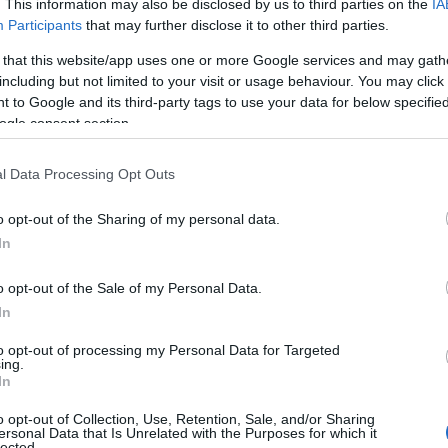
. This information may also be disclosed by us to third parties on the
IA
γωγικό σημείωμα του σχεδίου που χρησιμοποιεί
Participants
that may further disclose it to other third parties.
νού προέδρου: «Για να το πούμε απλά, πρέπει να
 that this website/app uses one or more Google services and may gath
including but not limited to your visit or usage behaviour. You may click 
 to Google and its third-party tags to use your data for below specifi
αλλά σε τι βάσεις
ogle consent section.
 την ανάπτυξη τεχνητής νοημοσύνης που θα υπε
l Data Processing Opt Outs
και τις αμερικανικές αξίες. Κάνει επίσης λόγο γ
o opt-out of the Sharing of my personal data.
ανοικτού κώδικα. «Αυτά τα μοντέλα έχουν μονα
In
startups μπορούν να τα χρησιμοποιούν με ευελιξί
o opt-out of the Sale of my Personal Data.
 πάροχο κλειστού μοντέλου» σημειώνεται χαρακ
In
to opt-out of processing my Personal Data for Targeted
ing.
In
o opt-out of Collection, Use, Retention, Sale, and/or Sharing
ersonal Data that Is Unrelated with the Purposes for which it
lected.