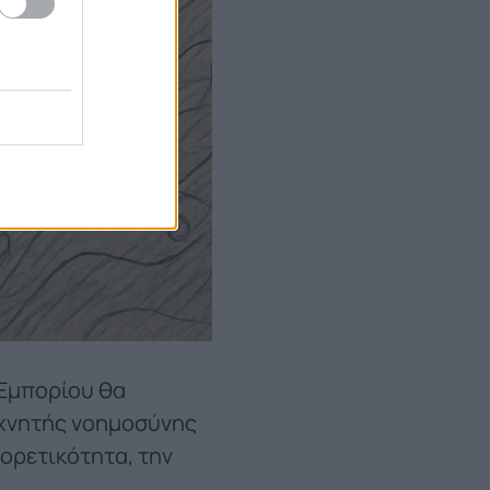
 Εμπορίου θα
εχνητής νοημοσύνης
ρετικότητα, την