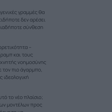
 γενικές γραμμές θα
ιδήποτε δεν αρέσει
οιαδήποτε σύνθεση
ορετικότητα –
Τραμπ και τους
τεχνητής νοημοσύνης
ε τον πιο άγαρμπο,
ς ιδεολογική
τό το νέο πλαίσιο;
των μοντέλων προς