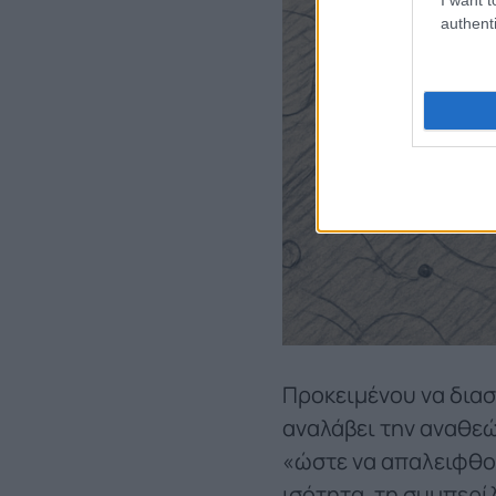
authenti
Προκειμένου να διασ
αναλάβει την αναθεώ
«ώστε να απαλειφθο
ισότητα, τη συμπερί