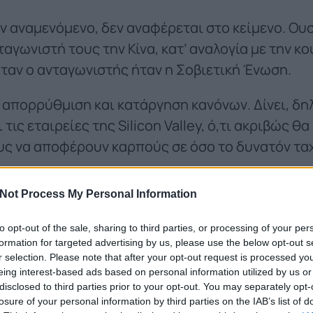
 αναμενόμενο, δεν αναφέρεται στο κείμενο. Ουσ
αγωνιστή τους την Κίνα, κατ’ αναλογία με την κο
 όταν ο ανταγωνιστής ήταν η Σοβιετική Ένωση.
 απορρύθμιση και κατάργηση κανόνων. Δίνει, δη
ις εταιρείες της Silicon Valley, ό,τι ακριβώς θα
υς να αποφέρουν καρπούς σε όσο το δυνατόν τα
ή, το σχέδιο δράσης υπόσχεται ταχεία ανάπτυξ
Not Process My Personal Information
ύμε, κατά βάση, data centers.
to opt-out of the sale, sharing to third parties, or processing of your per
υάσουμε και να συντηρήσουμε τεράστιες υποδομ
formation for targeted advertising by us, please use the below opt-out s
δες ενέργειας για την τροφοδοσία τους. Για να 
r selection. Please note that after your opt-out request is processed y
eing interest-based ads based on personal information utilized by us or
πορρίπτουμε τα ριζοσπαστικά κλιματικά δόγματα
disclosed to third parties prior to your opt-out. You may separately opt-
 έχει κάνει η κυβέρνηση από την ημέρα της ορκ
losure of your personal information by third parties on the IAB’s list of